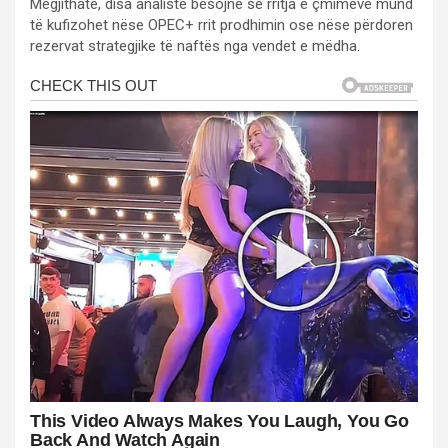
Megjithatë, disa analistë besojnë se rritja e çmimeve mund
të kufizohet nëse OPEC+ rrit prodhimin ose nëse përdoren
rezervat strategjike të naftës nga vendet e mëdha.