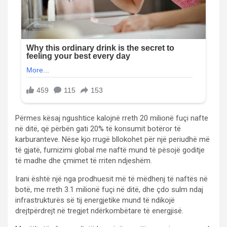
Përmes kësaj ngushtice kalojnë rreth 20 milionë fuçi nafte
në ditë, që përbën gati 20% të konsumit botëror të
karburanteve. Nëse kjo rrugë bllokohet për një periudhë më
të gjatë, furnizimi global me naftë mund të pësojë goditje
të madhe dhe çmimet të rriten ndjeshëm.
Irani është një nga prodhuesit më të mëdhenj të naftës në
botë, me rreth 3.1 milionë fuçi në ditë, dhe çdo sulm ndaj
infrastrukturës së tij energjetike mund të ndikojë
drejtpërdrejt në tregjet ndërkombëtare të energjisë.