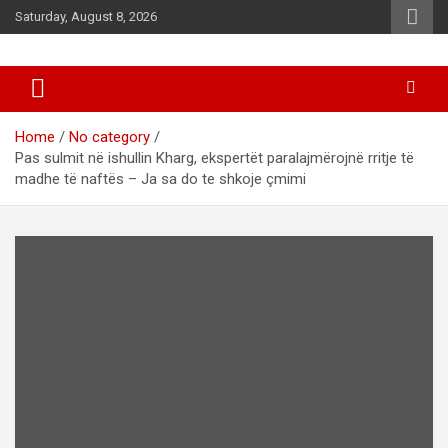
Skip
Saturday, August 8, 2026
to
content
News
d7-news.com
Home
No category
Pas sulmit në ishullin Kharg, ekspertët paralajmërojnë rritje të
madhe të naftës – Ja sa do te shkoje çmimi