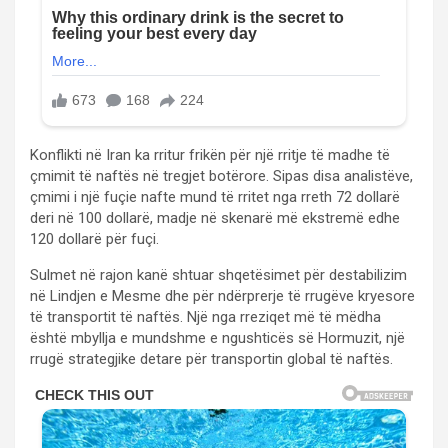
Konflikti në Iran ka rritur frikën për një rritje të madhe të
çmimit të naftës në tregjet botërore. Sipas disa analistëve,
çmimi i një fuçie nafte mund të rritet nga rreth 72 dollarë
deri në 100 dollarë, madje në skenarë më ekstremë edhe
120 dollarë për fuçi.
Sulmet në rajon kanë shtuar shqetësimet për destabilizim
në Lindjen e Mesme dhe për ndërprerje të rrugëve kryesore
të transportit të naftës. Një nga rreziqet më të mëdha
është mbyllja e mundshme e ngushticës së Hormuzit, një
rrugë strategjike detare për transportin global të naftës.