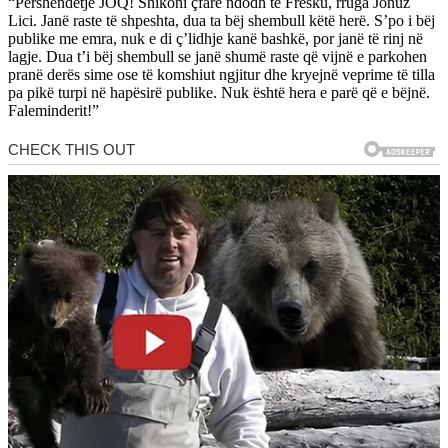
“Përshëndetje JOQ! Shikoni çfarë ndodh te Fresku, rruga Jonuz
Lici. Janë raste të shpeshta, dua ta bëj shembull këtë herë. S’po i bëj
publike me emra, nuk e di ç’lidhje kanë bashkë, por janë të rinj në
lagje. Dua t’i bëj shembull se janë shumë raste që vijnë e parkohen
pranë derës sime ose të komshiut ngjitur dhe kryejnë veprime të tilla
pa pikë turpi në hapësirë publike. Nuk është hera e parë që e bëjnë.
Faleminderit!”