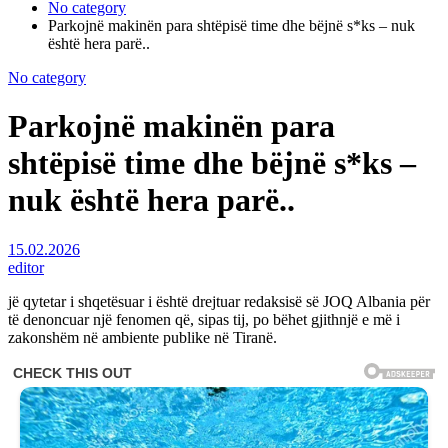
No category
Parkojnë makinën para shtëpisë time dhe bëjnë s*ks – nuk
është hera parë..
No category
Parkojnë makinën para
shtëpisë time dhe bëjnë s*ks –
nuk është hera parë..
15.02.2026
editor
jë qytetar i shqetësuar i është drejtuar redaksisë së JOQ Albania për
të denoncuar një fenomen që, sipas tij, po bëhet gjithnjë e më i
zakonshëm në ambiente publike në Tiranë.