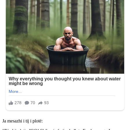
Ja mesazhi i tij i plotë: