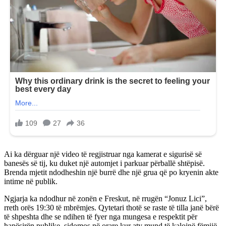
Ai ka dërguar një video të regjistruar nga kamerat e sigurisë së
banesës së tij, ku duket një automjet i parkuar përballë shtëpisë.
Brenda mjetit ndodheshin një burrë dhe një grua që po kryenin akte
intime në publik.
Ngjarja ka ndodhur në zonën e Freskut, në rrugën “Jonuz Lici”,
rreth orës 19:30 të mbrëmjes. Qytetari thotë se raste të tilla janë bërë
të shpeshta dhe se ndihen të fyer nga mungesa e respektit për
hapësirën publike, sidomos në orare kur aty mund të kalojnë fëmijë.