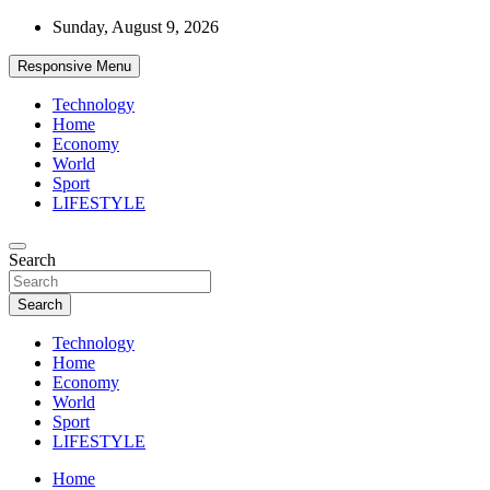
Skip
Sunday, August 9, 2026
to
content
Responsive Menu
Technology
Home
Economy
World
Sport
LIFESTYLE
News
Search
d7-news.com
Search
Technology
Home
Economy
World
Sport
LIFESTYLE
Home