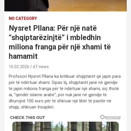
NO CATEGORY
Nysret Pllana: Për një natë
“shqiptarëzinjtë” i mbledhin
miliona franga për një xhami të
hamamit
16.02.2026
d7-news
Profesori Nysret Pllana ka kritikuar shqiptarët që japin para
për të ndërtuar xhami. Sipas tij, shqiptarët janë në gjendje
të japin miliona franga për të ndërtuar një xhami, siç thotë
ai, “qendër islame arabe”, por nuk janë në gjendje të
dhurojnë 100 euro për të shkruar një libër të pastër në
shqip, shkruan Insajderi.