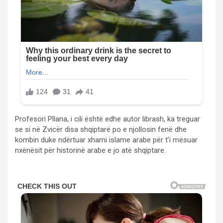
Profesori Pllana, i cili është edhe autor librash, ka treguar
se si në Zvicër disa shqiptarë po e njollosin fenë dhe
kombin duke ndërtuar xhami islame arabe për t’i mësuar
nxënësit për historinë arabe e jo atë shqiptare.