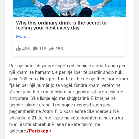
Për një natë ‘shqiptarëzinjtë’ i mbledhin miliona franga për
një xhami të hamamit, e për një libër të pastër shqip nuk i
japin 100 euro. Nuk po i fus të gjithë në një thes, por e kam
fjalën për një numër jo të vogël. Qindra xhami vetëm në
Zvicër janë bërë me dedikim për qendra kulturore islame
shqiptare. S’ka lidhje ajo me shqiptarinë. E kthejnë në
qendër islame arabe. I mësojnë nxënësit kush janë
pejgamberët në Arabi. E jo kush është Skënderbeu. Në
shekullin e 21-të, me lejuar ne këtë poshtërim, nuk na ka
hije”, është shprehur Pllana në këtë takim me
qytetarë.
/Periskopi/