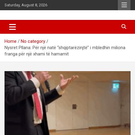
Skip
Saturday, August 8, 2026
to
content
News
d7-news.com
Home
No category
Nysret Pllana: Për një natë “shqiptarëzinjtë” i mbledhin miliona
franga për një xhami të hamamit