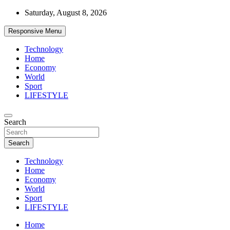
Skip
Saturday, August 8, 2026
to
content
Responsive Menu
Technology
Home
Economy
World
Sport
LIFESTYLE
News
Search
d7-news.com
Search
Technology
Home
Economy
World
Sport
LIFESTYLE
Home