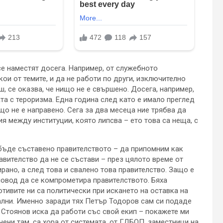
се наместят досега. Например, от служебното
кои от темите, и да не работи по други, изключително
ш, се оказва, че нищо не е свършено. Досега, например,
ата с тероризма. Една година след като е имало преглед
що не е направено. Сега за два месеца ние трябва да
 между институции, която липсва – ето това са неща, с
бъде съставено правителството – да припомним как
вителство да не се състави – през цялото време от
ано, а след това и свалено това правителство. Защо е
 повод да се компрометира правителството. Бяха
отивите ни са политически при искането на оставка на
нални. Именно заради тях Петър Тодоров сам си подаде
 Стоянов иска да работи със свой екип – покажете ми
чени там, са хора от системата, от ГДБОП, заместници на