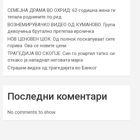
СЕМЕЈНА ДРАМА ВО ОХРИД: 62-годишна жена ги
тепала роднините по ред
ВОЗНЕМИРУВАЧКО ВИДЕО ОД КУМАНОВО: Група
девојчиња брутално претепаа врсничка
НОВ ЦЕНОВЕН ШОК: Од полноќ поскапуваат сите
горива. Ова се новите цени
ТРАГЕДИЈА ВО СКОПЈЕ: Син го усмртил татко си
откако ја нападнал неговата мајка
Страшни видеа од трагедијата во Банког
Последни коментари
No comments to show.