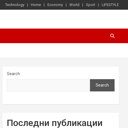
Technology
Home
Economy
World
Sport
LIFESTYLE
Search
Search
Последни публикации