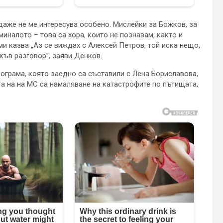
 даже не ме интересува особено. Мислейки за Божков, за
миналото – това са хора, които не познавам, както и
 ми казва „Аз се виждах с Алексей Петров, той иска нещо,
къв разговор”, заяви Денков.
ограма, която заедно са съставили с Лена Бориславова,
 на на МС са намаляване на катастрофите по пътищата,