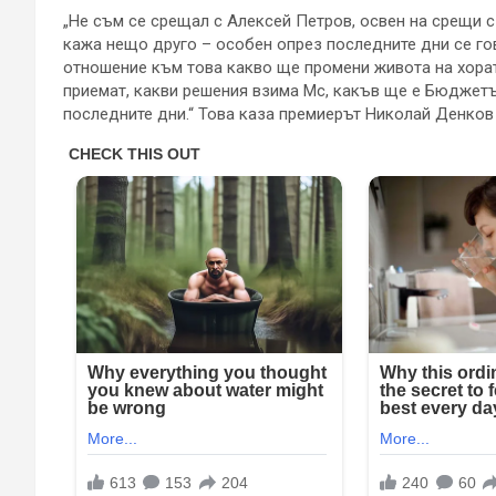
„Не съм се срещал с Алексей Петров, освен на срещи с 
кажа нещо друго – особен опрез последните дни се г
отношение към това какво ще промени живота на хората
приемат, какви решения взима Мс, какъв ще е Бюджетът
последните дни.“ Това каза премиерът Николай Денков