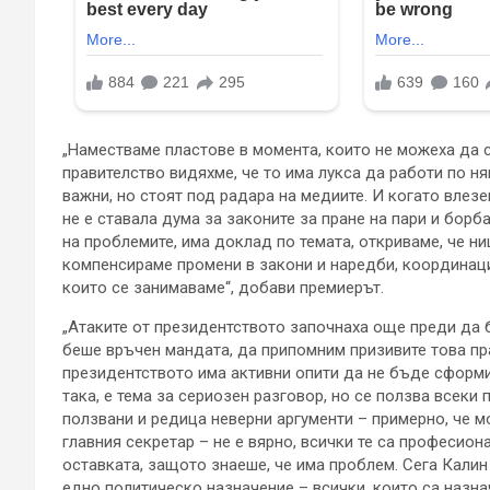
„Наместваме пластове в момента, които не можеха да 
правителство видяхме, че то има лукса да работи по ня
важни, но стоят под радара на медиите. И когато влезе
не е ставала дума за законите за пране на пари и борб
на проблемите, има доклад по темата, откриваме, че ни
компенсираме промени в закони и наредби, координация
които се занимаваме“, добави премиерът.
„Атаките от президентството започнаха още преди да 
беше връчен мандата, да припомним призивите това пра
президентството има активни опити да не бъде сформир
така, е тема за сериозен разговор, но се ползва всеки
ползвани и редица неверни аргументи – примерно, че м
главния секретар – не е вярно, всички те са професио
оставката, защото знаеше, че има проблем. Сега Калин
едно политическо назначение – всички, които са назна