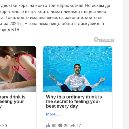
десетки хора, на които той е присъствал. Но искам да
оворят много неща, които нямат никакво съществено
. Това, което има значение, са законите, които се
 за 2024 г., – това няма нищо общо с дискусиите в
 пред БТВ.