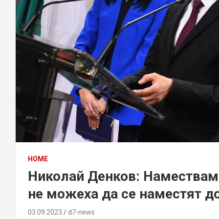
HOME
Николай Денков: Наместваме
не можеха да се наместят д
03.09.2023
d7-news