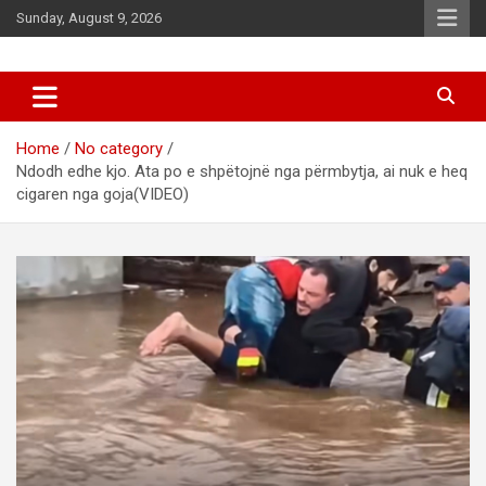
Skip
Sunday, August 9, 2026
to
content
News
d7-news.com
Home
No category
Ndodh edhe kjo. Ata po e shpëtojnë nga përmbytja, ai nuk e heq
cigaren nga goja(VIDEO)