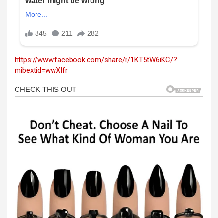
https://www.facebook.com/share/r/1KT5tW6iKC/?
mibextid=wwXIfr