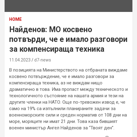
HOME
Найденов: МО косвено
потвърди, че е имало разговори
за компенсираща техника
11.04.2023
d7-news
В позицията на Министерството на отбраната виждаме
косвено потвърждение, че е имало разговори за
компенсираща техника, аз не виждам нищо
драматично в това. Има пропаст между техническото и
технологичното състояние на нашата армия и тези на
другите членки на НАТО. Още по-тревожен извод е, че
само на 19% са изпълнили планираните задачи за
военноморските сили и среден норматив от 108 дни на
море, моряците ни имат 21 дни. Това каза бившият
военен министър Ангел Найденов за “Твоят ден”.