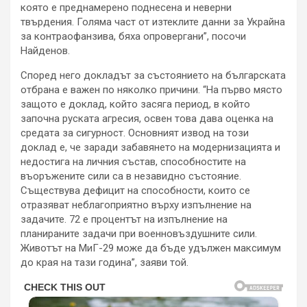
която е преднамерено поднесена и неверни
твърдения. Голяма част от изтеклите данни за Украйна
за контраофанзива, бяха опровергани”, посочи
Найденов.
Според него докладът за състоянието на българската
отбрана е важен по няколко причини. “На първо място
защото е доклад, който засяга период, в който
започна руската агресия, освен това дава оценка на
средата за сигурност. Основният извод на този
доклад е, че заради забавянето на модернизацията и
недостига на личния състав, способностите на
въоръжените сили са в незавидно състояние.
Съществува дефицит на способности, които се
отразяват неблагоприятно върху изпълнение на
задачите. 72 е процентът на изпълнение на
планираните задачи при военновъздушните сили.
Животът на МиГ-29 може да бъде удължен максимум
до края на тази година”, заяви той.