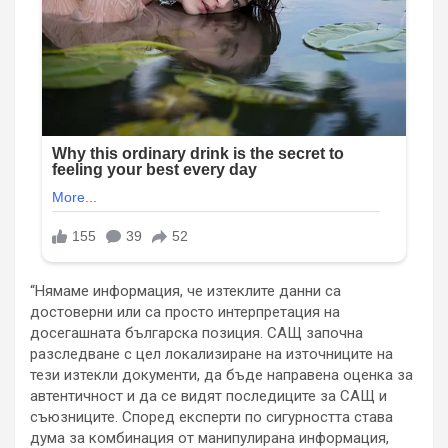
“Нямаме информация, че изтеклите данни са
достоверни или са просто интерпретация на
досегашната българска позиция. САЩ започна
разследване с цел локализиране на източниците на
тези изтекли документи, да бъде направена оценка за
автентичност и да се видят последиците за САЩ и
съюзниците. Според експерти по сигурността става
дума за комбинация от манипулирана информация,