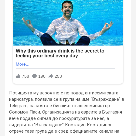
Позицията му вероятно е по повод антисемитската
карикатура, появила се в група на име “Възраждане” в
Telegram, на която е бившият външен министър
Соломон Паси. Организацията на евреите в България
вече подаде сигнал до прокуратурата за нея, а
лидерът на “Възраждане” Костадин Костадинов
отрече тази група да е сред официалните канали на