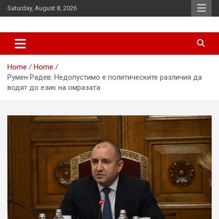
Skip
Saturday, August 8, 2026
to
content
News
d7-news.com
Home
Home
Румен Радев: Недопустимо е политическите различия да
водят до език на омразата