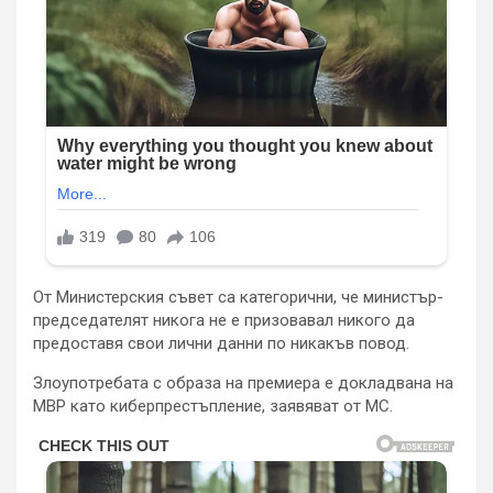
От Министерския съвет са категорични, че министър-
председателят никога не е призовавал никого да
предоставя свои лични данни по никакъв повод.
Злоупотребата с образа на премиера е докладвана на
МВР като киберпрестъпление, заявяват от МС.