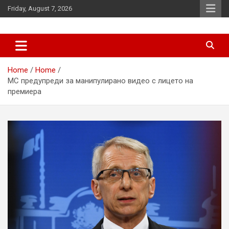
Skip
Friday, August 7, 2026
to
content
News
d7-news.com
Home
Home
МС предупреди за манипулирано видео с лицето на
премиера