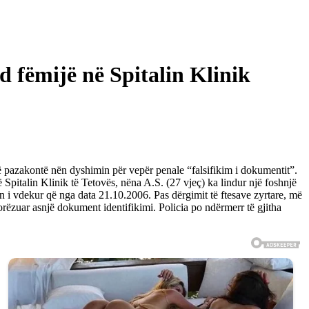
d fëmijë në Spitalin Klinik
 pazakontë nën dyshimin për vepër penale “falsifikim i dokumentit”.
pitalin Klinik të Tetovës, nëna A.S. (27 vjeç) ka lindur një foshnjë
son i vdekur që nga data 21.10.2006. Pas dërgimit të ftesave zyrtare, më
ëzuar asnjë dokument identifikimi. Policia po ndërmerr të gjitha