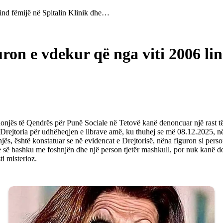
lind fëmijë në Spitalin Klinik dhe…
ron e vdekur që nga viti 2006 lin
njës të Qendrës për Punë Sociale në Tetovë kanë denoncuar një rast të
ejtoria për udhëheqjen e librave amë, ku thuhej se më 08.12.2025, në S
hnjës, është konstatuar se në evidencat e Drejtorisë, nëna figuron si per
 së bashku me foshnjën dhe një person tjetër mashkull, por nuk kanë dor
i misterioz.