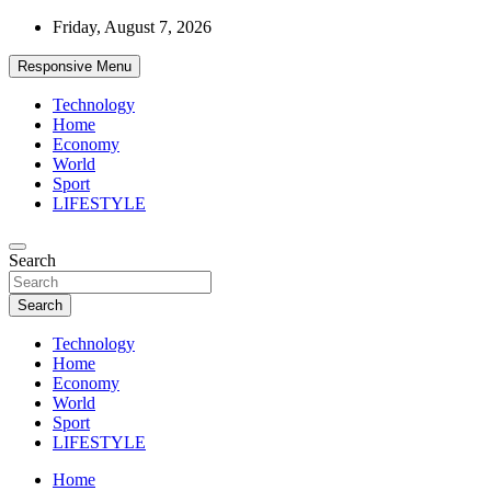
Skip
Friday, August 7, 2026
to
content
Responsive Menu
Technology
Home
Economy
World
Sport
LIFESTYLE
News
Search
d7-news.com
Search
Technology
Home
Economy
World
Sport
LIFESTYLE
Home