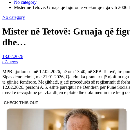
No category
Mister në Tetovë: Gruaja që figuron e vdekur që nga viti 2006 
No category
Mister në Tetovë: Gruaja që figu
dhe…
13.02.2026
d7-news
MPB njofton se më 12.02.2026, në ora 13:40, në SPB Tetovë, tre puno
Sipas denoncimit, më 21.01.2026, Qendra ka pranuar një njoftim nga Dr
të gjinisë femërore. Megjithatë, gjatë procedurës së regjistrimit të fos
12.02.2026, personi A.S. është paraqitur në Qendrën për Punë Sociale
masat e nevojshme për zbardhjen e plotë dhe dokumentimin e këtij rast