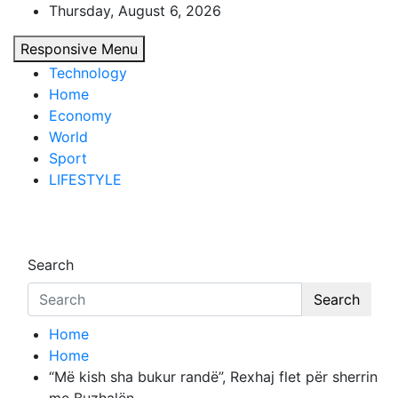
Skip
Thursday, August 6, 2026
to
Responsive Menu
content
Technology
Home
Economy
World
Sport
LIFESTYLE
d7-news.com
News
Search
Search
Home
Home
“Më kish sha bukur randë”, Rexhaj flet për sherrin