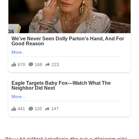
“Aty u bë njëfarë kakofonie dhe nuk e dëgjonim njëri-