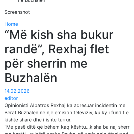
me Buzhalën
Screenshot
Home
“Më kish sha bukur
randë”, Rexhaj flet
për sherrin me
Buzhalën
14.02.2026
editor
Opinionisti Albatros Rexhaj ka adresuar incidentin me
Berat Buzhalën në një emision televiziv, ku ky i fundit e
kishte sharë dhe i ishte turrur.
“Me pasë ditë që bëhem kaq kështu…kisha ba naj sherr