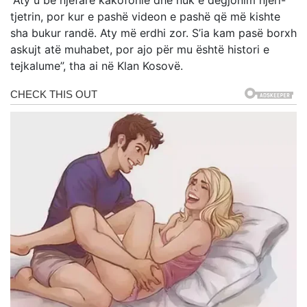
tjetrin, por kur e pashë videon e pashë që më kishte
sha bukur randë. Aty më erdhi zor. S’ia kam pasë borxh
askujt atë muhabet, por ajo për mu është histori e
tejkalume”, tha ai në Klan Kosovë.