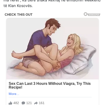
ma herët”, ka bërë shaka Rexhaj në emisionin Weekend
të Klan Kosovës.