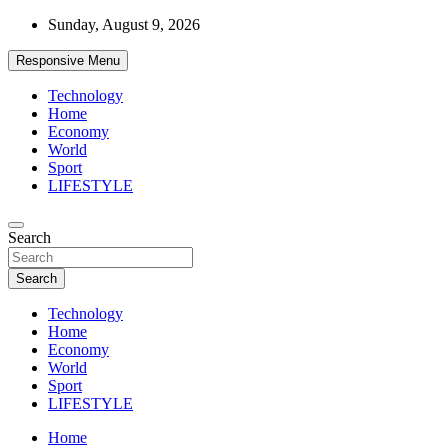
Skip
Sunday, August 9, 2026
to
content
Responsive Menu
Technology
Home
Economy
World
Sport
LIFESTYLE
News
Search
d7-news.com
Search
Technology
Home
Economy
World
Sport
LIFESTYLE
Home