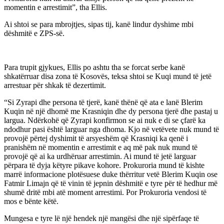
momentin e arrestimit”, tha Ellis.
Ai shtoi se para mbrojtjes, sipas tij, kanë lindur dyshime mbi
dëshmitë e ZPS-së.
Para trupit gjykues, Ellis po ashtu tha se forcat serbe kanë
shkatërruar disa zona të Kosovës, teksa shtoi se Kuqi mund të jetë
arrestuar për shkak të dezertimit.
“Si Zyrapi dhe persona të tjerë, kanë thënë që ata e lanë Blerim
Kuqin në një dhomë me Krasniqin dhe dy persona tjerë dhe pastaj u
largua. Ndërkohë që Zyrapi konfirmon se ai nuk e di se çfarë ka
ndodhur pasi është larguar nga dhoma. Kjo në vetëvete nuk mund të
provojë përtej dyshimit të arsyeshëm që Krasniqi ka qenë i
pranishëm në momentin e arrestimit e aq më pak nuk mund të
provojë që ai ka urdhëruar arrestimin. Ai mund të jetë larguar
përpara të dyja këtyre pikave kohore. Prokuroria mund të kishte
marrë informacione plotësuese duke thërritur vetë Blerim Kuqin ose
Fatmir Limajn që të vinin të jepnin dëshmitë e tyre për të hedhur më
shumë dritë mbi atë moment arrestimi. Por Prokuroria vendosi të
mos e bënte këtë.
Mungesa e tyre lë një hendek një mangësi dhe një sipërfaqe të