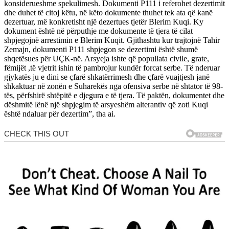
konsiderueshme spekulimesh. Dokumenti P111 i referohet dezertimit
dhe duhet të citoj këtu, në këto dokumente thuhet tek ata që kanë
dezertuar, më konkretisht një dezertues tjetër Blerim Kuqi. Ky
dokument është në përputhje me dokumente të tjera të cilat
shpjegojnë arrestimin e Blerim Kuqit. Gjithashtu kur trajtojnë Tahir
Zemajn, dokumenti P111 shpjegon se dezertimi është shumë
shqetësues për UÇK-në. Arsyeja ishte që popullata civile, grate,
fëmijët ,të vjetrit ishin të pambrojur kundër forcat serbe. Të nderuar
gjykatës ju e dini se çfarë shkatërrimesh dhe çfarë vuajtjesh janë
shkaktuar në zonën e Suharekës nga ofensiva serbe në shtator të 98-
tës, përfshirë shtëpitë e djegura e të tjera. Të paktën, dokumentet dhe
dëshmitë lënë një shpjegim të arsyeshëm alterantiv që zoti Kuqi
është ndaluar për dezertim”, tha ai.