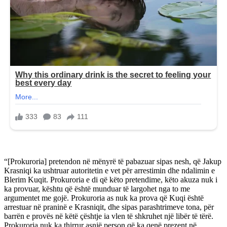
“[Prokuroria] pretendon në mënyrë të pabazuar sipas nesh, që Jakup
Krasniqi ka ushtruar autoritetin e vet për arrestimin dhe ndalimin e
Blerim Kuqit. Prokuroria e di që këto pretendime, këto akuza nuk i
ka provuar, kështu që është munduar të largohet nga to me
argumentet me gojë. Prokuroria as nuk ka prova që Kuqi është
arrestuar në praninë e Krasniqit, dhe sipas parashtrimeve tona, për
barrën e provës në këtë çështje ia vlen të shkruhet një libër të tërë.
Prokuroria nuk ka thirrur asnjë person që ka qenë prezent në