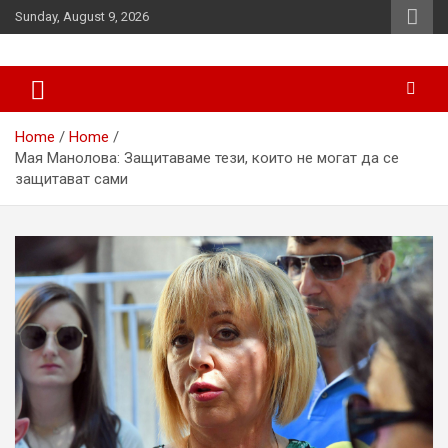
Skip
Sunday, August 9, 2026
to
content
News
d7-news.com
Home
Home
Мая Манолова: Защитаваме тези, които не могат да се
защитават сами