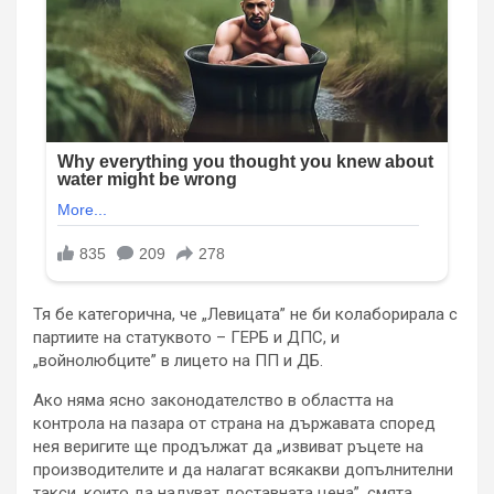
Тя бе категорична, че „Левицата” не би колаборирала с
партиите на статуквото – ГЕРБ и ДПС, и
„войнолюбците” в лицето на ПП и ДБ.
Ако няма ясно законодателство в областта на
контрола на пазара от страна на държавата според
нея веригите ще продължат да „извиват ръцете на
производителите и да налагат всякакви допълнителни
такси, които да надуват доставната цена”, смята