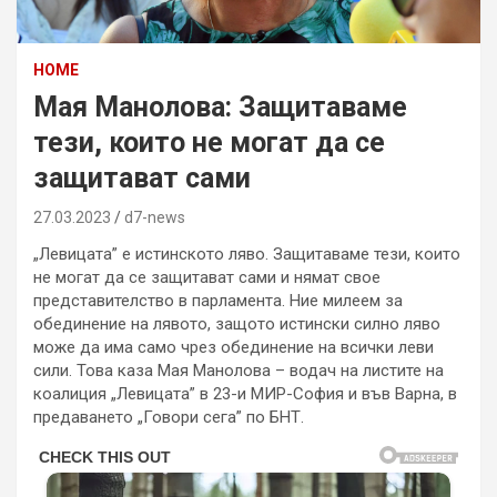
HOME
Мая Манолова: Защитаваме
тези, които не могат да се
защитават сами
27.03.2023
d7-news
„Левицата” е истинското ляво. Защитаваме тези, които
не могат да се защитават сами и нямат свое
представителство в парламента. Ние милеем за
обединение на лявото, защото истински силно ляво
може да има само чрез обединение на всички леви
сили. Това каза Мая Манолова – водач на листите на
коалиция „Левицата” в 23-и МИР-София и във Варна, в
предаването „Говори сега” по БНТ.