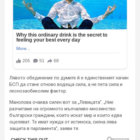
Лявото обединение по думите й е единственият начин
БСП да стане отново водеща сила, а не пета сила и
леснозаобиколим фактор.
Манолова очаква силен вот за „Левицата”. „Ние
разчитаме на огромното мълчаливо мнозинство
български граждани, които искат мир и които едва
оцеляват. Те имат нужда от истинска, силна лява
защита в парламента”, заяви тя.