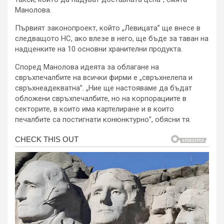
Манолова.
Първият законопроект, който „Левицата” ще внесе в
следващото НС, ако влезе в него, ще бъде за таван на
надценките на 10 основни хранителни продукта.
Според Манолова идеята за облагане на
свръхпечалбите на всички фирми е „свръхнелепа и
свръхнеадекватна”. „Ние ще настояваме да бъдат
обложени свръхпечалбите, но на корпорациите в
секторите, в които има картелиране и в които
печалбите са постигнати конюнктурно”, обясни тя.