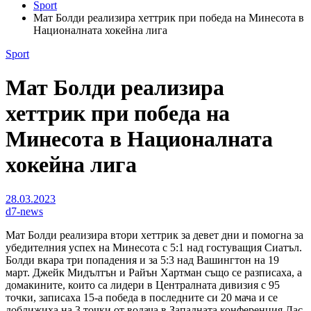
Sport
Мат Болди реализира хеттрик при победа на Минесота в
Националната хокейна лига
Sport
Мат Болди реализира
хеттрик при победа на
Минесота в Националната
хокейна лига
28.03.2023
d7-news
Мат Болди реализира втори хеттрик за девет дни и помогна за
убедителния успех на Минесота с 5:1 над гостуващия Сиатъл.
Болди вкара три попадения и за 5:3 над Вашингтон на 19
март. Джейк Мидълтън и Райън Хартман също се разписаха, а
домакините, които са лидери в Централната дивизия с 95
точки, записаха 15-а победа в последните си 20 мача и се
доближиха на 3 точки от водача в Западната конференция Лас