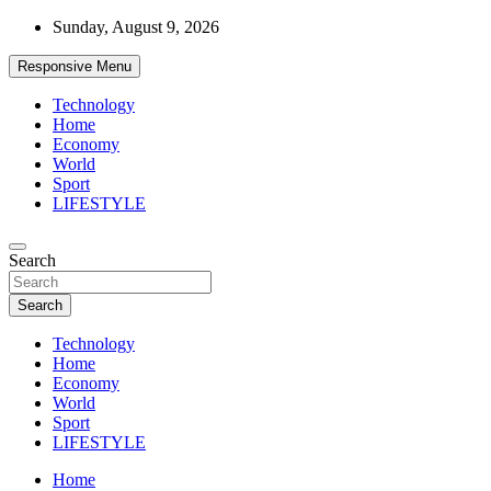
Skip
Sunday, August 9, 2026
to
content
Responsive Menu
Technology
Home
Economy
World
Sport
LIFESTYLE
News
Search
d7-news.com
Search
Technology
Home
Economy
World
Sport
LIFESTYLE
Home