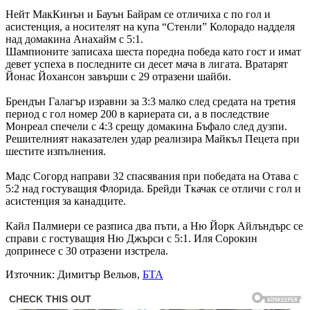
Нейт МакКинън и Бауън Байрам се отличиха с по гол и
асистенция, а носителят на купа “Стенли” Колорадо надделя
над домакина Анахайм с 5:1.
Шампионите записаха шеста поредна победа като гост и имат
девет успеха в последните си десет мача в лигата. Вратарят
Йонас Йохансон завърши с 29 отразени шайби.
Брендън Галагър изравни за 3:3 малко след средата на третия
период с гол номер 200 в кариерата си, а в последствие
Монреал спечели с 4:3 срещу домакина Бъфало след дузпи.
Решителният наказателен удар реализира Майкъл Пецета при
шестите изпълнения.
Мадс Согорд направи 32 спасявания при победата на Отава с
5:2 над гостуващия Флорида. Брейди Ткачак се отличи с гол и
асистенция за канадците.
Кайл Палмиери се разписа два пъти, а Ню Йорк Айлъндърс се
справи с гостуващия Ню Джърси с 5:1. Иля Сорокин
допринесе с 30 отразени изстрела.
Източник: Димитър Вельов,
БТА