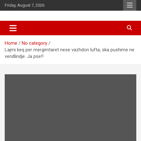
Skip
Friday, August 7, 2026
to
content
News
d7-news.com
Home
No category
Lajmi keq per mergimtaret nese vazhdon lufta, ska pushime ne
vendlindje. Ja pse!!