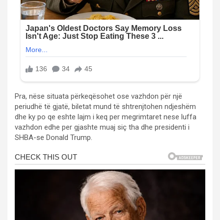
Pra, nëse situata përkeqësohet ose vazhdon për një
periudhë të gjatë, biletat mund të shtrenjtohen ndjeshëm
dhe ky po qe eshte lajm i keq per megrimtaret nese luffa
vazhdon edhe per gjashte muaj siç tha dhe presidenti i
SHBA-se Donald Trump.