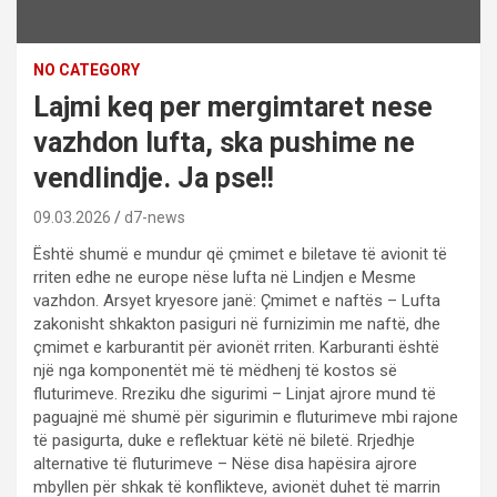
NO CATEGORY
Lajmi keq per mergimtaret nese
vazhdon lufta, ska pushime ne
vendlindje. Ja pse!!
09.03.2026
d7-news
Është shumë e mundur që çmimet e biletave të avionit të
rriten edhe ne europe nëse lufta në Lindjen e Mesme
vazhdon. Arsyet kryesore janë: Çmimet e naftës – Lufta
zakonisht shkakton pasiguri në furnizimin me naftë, dhe
çmimet e karburantit për avionët rriten. Karburanti është
një nga komponentët më të mëdhenj të kostos së
fluturimeve. Rreziku dhe sigurimi – Linjat ajrore mund të
paguajnë më shumë për sigurimin e fluturimeve mbi rajone
të pasigurta, duke e reflektuar këtë në biletë. Rrjedhje
alternative të fluturimeve – Nëse disa hapësira ajrore
mbyllen për shkak të konflikteve, avionët duhet të marrin