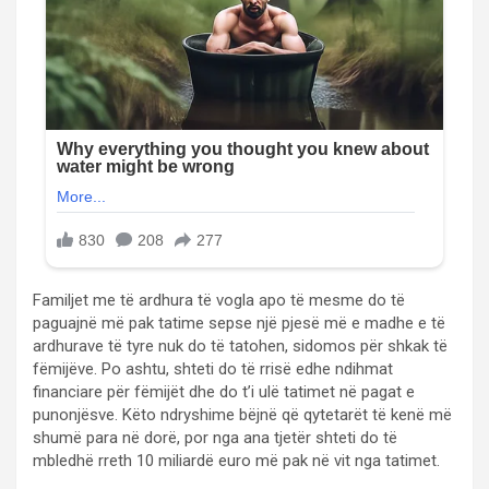
Familjet me të ardhura të vogla apo të mesme do të
paguajnë më pak tatime sepse një pjesë më e madhe e të
ardhurave të tyre nuk do të tatohen, sidomos për shkak të
fëmijëve. Po ashtu, shteti do të rrisë edhe ndihmat
financiare për fëmijët dhe do t’i ulë tatimet në pagat e
punonjësve. Këto ndryshime bëjnë që qytetarët të kenë më
shumë para në dorë, por nga ana tjetër shteti do të
mbledhë rreth 10 miliardë euro më pak në vit nga tatimet.