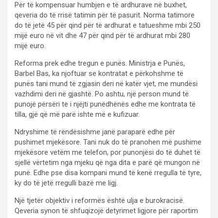
Për të kompensuar humbjen e të ardhurave në buxhet,
qeveria do të rrisë tatimin për të pasurit. Norma tatimore
do të jetë 45 për qind për të ardhurat e tatueshme mbi 250
mijë euro në vit dhe 47 për qind për të ardhurat mbi 280
mijë euro.
Reforma prek edhe tregun e punës. Ministrja e Punës,
Barbel Bas, ka njoftuar se kontratat e përkohshme të
punës tani mund të zgjasin deri në katër vjet, me mundësi
vazhdimi deri në gjashtë. Po ashtu, një person mund të
punojë përsëri te i njëjti punëdhënës edhe me kontrata të
tilla, gjë që më parë ishte më e kufizuar.
Ndryshime të rëndësishme janë paraparë edhe për
pushimet mjekësore. Tani nuk do të pranohen më pushime
mjekësore vetëm me telefon, por punonjësi do të duhet të
sjellë vërtetim nga mjeku që nga dita e parë që mungon në
punë. Edhe pse disa kompani mund të kenë rregulla të tyre,
ky do të jetë rregulli bazë me ligj.
Një tjetër objektiv i reformës është ulja e burokracisë.
Qeveria synon të shfuqizojë detyrimet ligjore për raportim