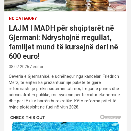
NO CATEGORY
LAJM I MADH për shqiptarët në
Gjermani: Ndryshojnë rregullat,
familjet mund të kursejnë deri në
600 euro!
08.07.2026
editor
Qeveria e Gjermanisë, e udhëhequr nga kancelari Friedrich
Merz, të enjten ka prezantuar një paketë të gjerë
reformash që prekin sistemin tatimor, tregun e punës dhe
administratën publike, me synimin për të nxitur ekonominë
dhe për të ulur barrën burokratike. Këto reforma pritet të
hyjnë plotësisht në fuqi në vitin 2028.