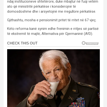
ndaj institucioneve shtetërore, duke mbajtur në fuqi vetëm
ato që ministritë përkatëse i konsiderojnë të
domosdoshme dhe i arsyetojnë me rregullore përkatëse.
Gjithashtu, mosha e pensionimit pritet të rritet në 67 vjeç.
Këto reforma kanë synim edhe frenimin e rritjes së partisë
të ekstremit të majtë, Alternativa për Gjermaninë (AfD).