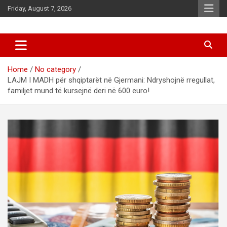
Skip
Friday, August 7, 2026
to
content
News
d7-news.com
Home
No category
LAJM I MADH për shqiptarët në Gjermani: Ndryshojnë rregullat,
familjet mund të kursejnë deri në 600 euro!