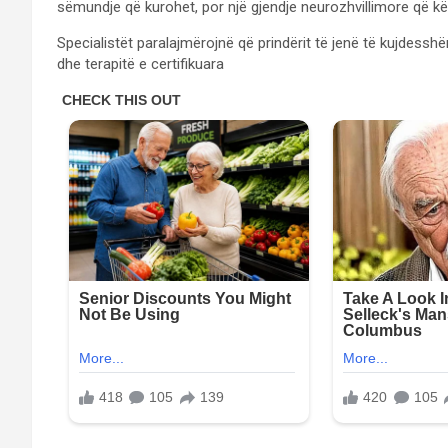
sëmundje që kurohet, por një gjendje neurozhvillimore që kë
Specialistët paralajmërojnë që prindërit të jenë të kujdess
dhe terapitë e certifikuara