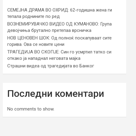
СЕМЕЈНА ДРАМА ВО ОХРИД: 62-годишна жена ги
тепала роднините по ред
ВОЗНЕМИРУВАЧКО ВИДЕО ОД КУМАНОВО: Група
девојчиња брутално претепаа врсничка
НОВ ЦЕНОВЕН ШОК: Од полноќ поскапуваат сите
горива. Ова се новите цени
ТРАГЕДИЈА ВО СКОПЈЕ: Син го усмртил татко си
откако ја нападнал неговата мајка
Страшни видеа од трагедијата во Банког
Последни коментари
No comments to show.