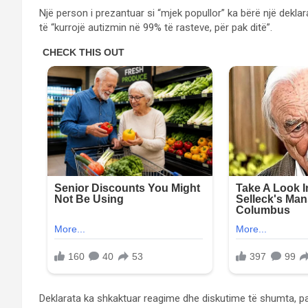
Një person i prezantuar si “mjek popullor” ka bërë një dekla
të “kurrojë autizmin në 99% të rasteve, për pak ditë”.
Deklarata ka shkaktuar reagime dhe diskutime të shumta, pa