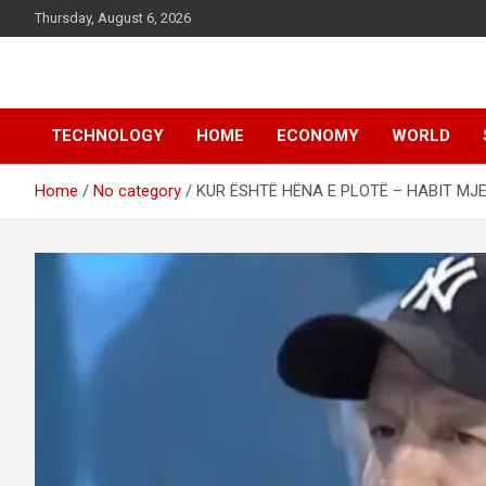
Skip
Thursday, August 6, 2026
to
content
News
d7-news.com
TECHNOLOGY
HOME
ECONOMY
WORLD
Home
No category
KUR ËSHTË HËNA E PLOTË – HABIT MJE