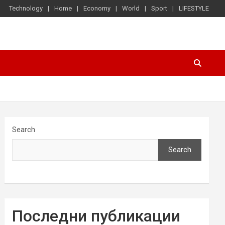
Technology
Home
Economy
World
Sport
LIFESTYLE
Search
Search
Последни публикации