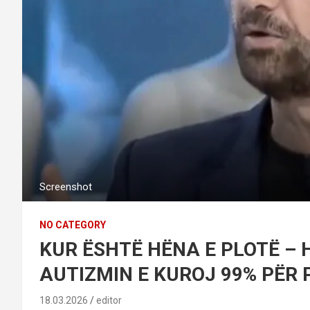
Screenshot
NO CATEGORY
KUR ËSHTË HËNA E PLOTË –
AUTIZMIN E KUROJ 99% PËR 
18.03.2026
editor