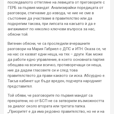
последвалото оттегляне на левицата от преговорите с
ГЕРБ за първия мандат. Анализирайки поредицата от
разговори, стигнахме до извода, че ние не сме в
състояние да участваме в правителство или да
подкрепим такова, при липсата на какъвто ѝ да е
ангажимент по няколко ключови въпроса за нас,
обясни той.
Вигенин обясни, че са проследили вчерашните
разговори на Мария Габриел с ДПС и ИТН. Оказа се, че
на нас се казват едни неща, на тях – други. Как може
да работи едно управление, в което основната партия
обещава на всички всичко, противоречащи си неща,
ние да дадем гласовете си и след това
правителството да прави каквото си иска. Абсурдно е.
Такъв кабинет ще бъде вреден, подчерта народният
представител.
Той обяви, че разговорите по първия мандат са
прекратени, но от БСП не са затворили възможността
за диалог около втората или третата папка.
„Приоритет е да има редовно правителство, но не и на