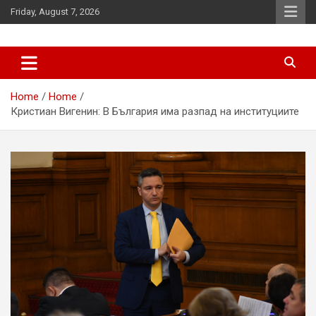
Skip
Friday, August 7, 2026
to
content
News
d7-news.com
Home
Home
Кристиан Вигенин: В България има разпад на институциите