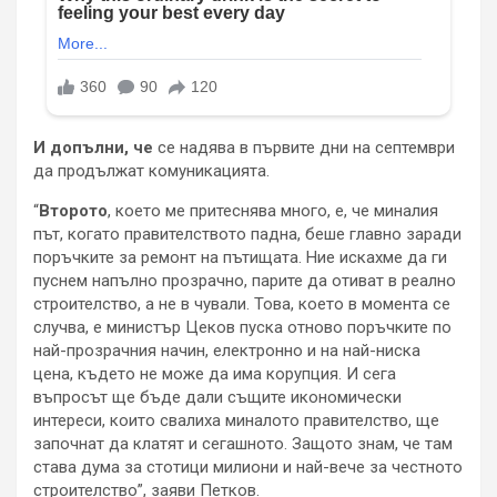
И допълни, че
се надява в първите дни на септември
да продължат комуникацията.
“
Второто
, което ме притеснява много, е, че миналия
път, когато правителството падна, беше главно заради
поръчките за ремонт на пътищата. Ние искахме да ги
пуснем напълно прозрачно, парите да отиват в реално
строителство, а не в чували. Това, което в момента се
случва, е министър Цеков пуска отново поръчките по
най-прозрачния начин, електронно и на най-ниска
цена, където не може да има корупция. И сега
въпросът ще бъде дали същите икономически
интереси, които свалиха миналото правителство, ще
започнат да клатят и сегашното. Защото знам, че там
става дума за стотици милиони и най-вече за честното
строителство”, заяви Петков.