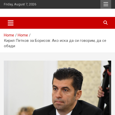
Skip
Friday, August 7, 2026
to
content
News
d7-news.com
Home
Home
Кирил Петков за Борисов: Ако иска да си говорим, да се
обади