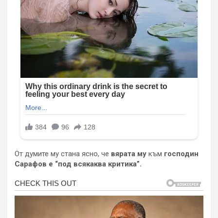
От думите му стана ясно, че
вярата му
към
господин
Сарафов е “под всякаква критика”.