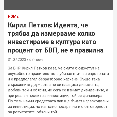
HOME
Кирил Петков: Идеята, че
трябва да измерваме колко
инвестираме в култура като
процент от БВП, не е правилна
31.07.2023
d7-news
За БНР Кирил Петков каза, че смята бюджетът на
служебното правителство е убивал пътя за еврозоната
и е предполагал безразборно харчене. Също така
държавните дружества не си плащаха дивидента,
добави той и обясни, че сега се взимат дивидентите, а
при реален проект за инвестиции, той се финансира.
По този начин средствата пак ще бъдат изразходвани
за инвестиции, но напълно прозрачно и с отговорност
за резултатите, обясни той.