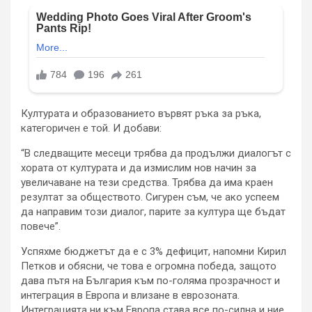
Културата и образованието вървят ръка за ръка,
категоричен е той. И добави:
“В следващите месеци трябва да продължи диалогът с
хората от културата и да измислим нов начин за
увеличаване на тези средства. Трябва да има краен
резултат за обществото. Сигурен съм, че ако успеем
да направим този диалог, парите за култура ще бъдат
повече”.
Успяхме бюджетът да е с 3% дефицит, напомни Кирил
Петков и обясни, че това е огромна победа, защото
дава пътя на България към по-голяма прозрачност и
интеграция в Европа и влизане в еврозоната.
Интеграцията ни към Европа става все по-силна и ние