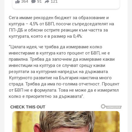
Сега имаме рекорден бюджет за образование и
култура – 4,5% от БВП, посочи съпредседателят на
ПП-ДБ и обясни острите реакции към частта за
културата, която е в размер на 0,4%:
“Цялата идея, че трябва да измерваме колко
инвестираме в култура като процент от БВП, не е
правилна. Трябва да започнем да измерваме какви
инвестиции на култура се случват срещу какви
резултати за културния напредък на държавата.
Културното развитие на България наистина много
страда. Трябва да има по-голяма отчетност. Процент
от БВП не е формулата. Това не може да е измерител
колко е приоритетно за държавата”.