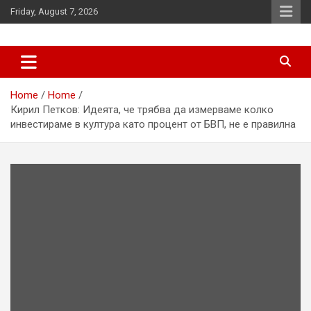
Skip
Friday, August 7, 2026
to
content
News
d7-news.com
Home
Home
Кирил Петков: Идеята, че трябва да измерваме колко
инвестираме в култура като процент от БВП, не е правилна