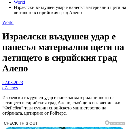
World
Израелски въздушен удар е нанесъл материални щети на
летището в сирийския град Алепо
World
Израелски въздушен удар е
нанесъл материални щети на
летището в сирийския град
Алепо
22.03.2023
d7-news
Израелски въздушен удар е нанесъл материални щети на
летището в сирийския град Алепо, съобщи в изявление във
“Фейсбук” тази сутрин сирийското министерство на
отбраната, цитирано от Ройтерс.