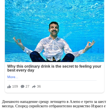
Днешното нападение срещу летището в Алепо е трето за шест
месеца. Според сирийското отбранително ведомство Израел е