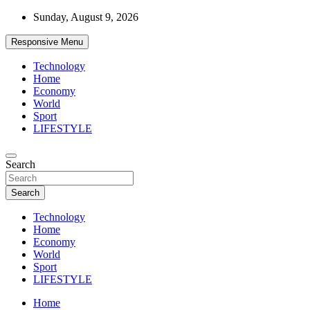
Skip
Sunday, August 9, 2026
to
content
Responsive Menu
Technology
Home
Economy
World
Sport
LIFESTYLE
News
Search
d7-news.com
Search
Technology
Home
Economy
World
Sport
LIFESTYLE
Home