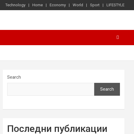
Technology
Home
Economy
World
Sport
LIFESTYLE
Search
Search
Последни публикации