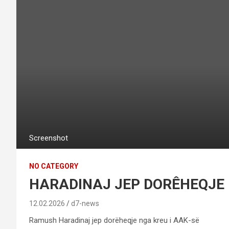
Screenshot
NO CATEGORY
HARADINAJ JEP DORÊHEQJE 
12.02.2026
d7-news
Ramush Haradinaj jep dorëheqje nga kreu i AAK-së