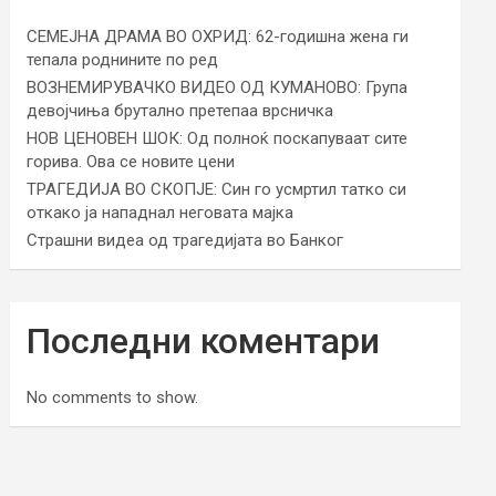
СЕМЕЈНА ДРАМА ВО ОХРИД: 62-годишна жена ги
тепала роднините по ред
ВОЗНЕМИРУВАЧКО ВИДЕО ОД КУМАНОВО: Група
девојчиња брутално претепаа врсничка
НОВ ЦЕНОВЕН ШОК: Од полноќ поскапуваат сите
горива. Ова се новите цени
ТРАГЕДИЈА ВО СКОПЈЕ: Син го усмртил татко си
откако ја нападнал неговата мајка
Страшни видеа од трагедијата во Банког
Последни коментари
No comments to show.