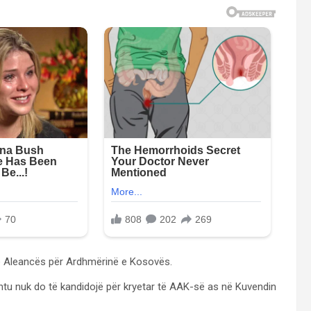
të Aleancës për Ardhmërinë e Kosovës.
shtu nuk do të kandidojë për kryetar të AAK-së as në Kuvendin