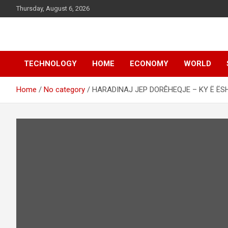
Skip
Thursday, August 6, 2026
to
content
News
d7-news.com
TECHNOLOGY
HOME
ECONOMY
WORLD
Home
No category
HARADINAJ JEP DORÊHEQJE – KY Ë Ë