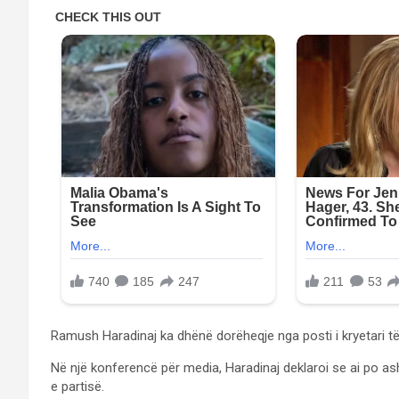
Ramush Haradinaj ka dhënë dorëheqje nga posti i kryetari 
Në një konferencë për media, Haradinaj deklaroi se ai po a
e partisë.