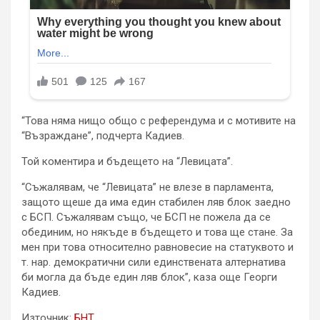
“Това няма нищо общо с референдума и с мотивите на
“Възраждане”, подчерта Кадиев.
Той коментира и бъдещето на “Левицата”.
“Съжалявам, че “Левицата” не влезе в парламента,
защото щеше да има един стабилен ляв блок заедно
с БСП. Съжалявам също, че БСП не пожела да се
обединим, но някъде в бъдещето и това ще стане. За
мен при това относително равновесие на статуквото и
т. нар. демократични сили единствената алтернатива
би могла да бъде един ляв блок”, каза още Георги
Кадиев.
Източник:
БНТ