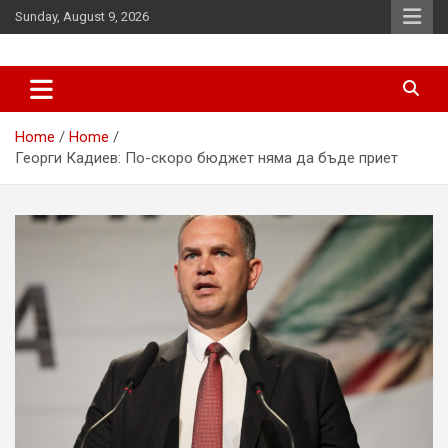
Skip
Sunday, August 9, 2026
to
content
News
d7-news.com
Home
Home
Георги Кадиев: По-скоро бюджет няма да бъде приет