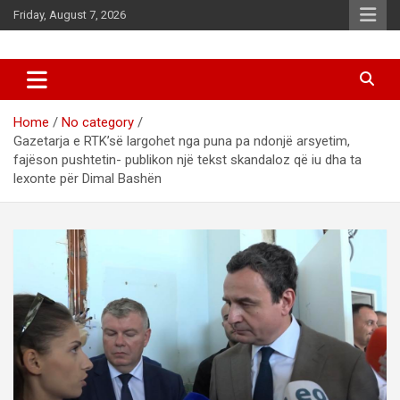
Skip
Friday, August 7, 2026
to
content
News
d7-news.com
Home
No category
Gazetarja e RTK’së largohet nga puna pa ndonjë arsyetim,
fajëson pushtetin- publikon një tekst skandaloz që iu dha ta
lexonte për Dimal Bashën