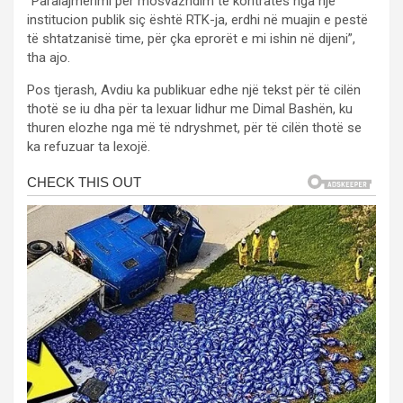
“Paralajmërimi për mosvazhdim të kontratës nga një
institucion publik siç është RTK-ja, erdhi në muajin e pestë
të shtatzanisë time, për çka eprorët e mi ishin në dijeni”,
tha ajo.
Pos tjerash, Avdiu ka publikuar edhe një tekst për të cilën
thotë se iu dha për ta lexuar lidhur me Dimal Bashën, ku
thuren elozhe nga më të ndryshmet, për të cilën thotë se
ka refuzuar ta lexojë.