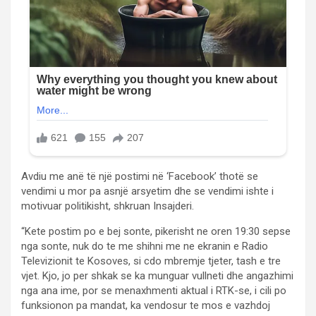
Avdiu me anë të një postimi në ‘Facebook’ thotë se
vendimi u mor pa asnjë arsyetim dhe se vendimi ishte i
motivuar politikisht, shkruan Insajderi.
“Kete postim po e bej sonte, pikerisht ne oren 19:30 sepse
nga sonte, nuk do te me shihni me ne ekranin e Radio
Televizionit te Kosoves, si cdo mbremje tjeter, tash e tre
vjet. Kjo, jo per shkak se ka munguar vullneti dhe angazhimi
nga ana ime, por se menaxhmenti aktual i RTK-se, i cili po
funksionon pa mandat, ka vendosur te mos e vazhdoj