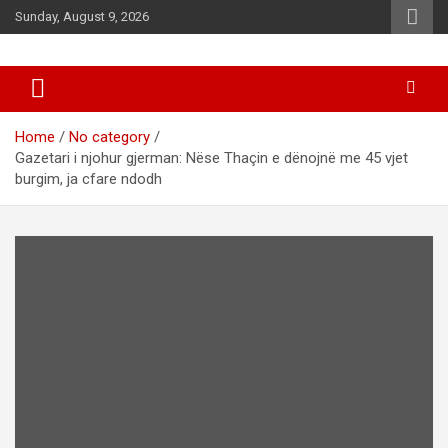
Skip
Sunday, August 9, 2026
to
content
News
d7-news.com
Home
No category
Gazetari i njohur gjerman: Nëse Thaçin e dënojnë me 45 vjet
burgim, ja cfare ndodh