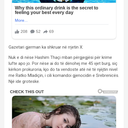
Gazetari gjerman ka shkruar në rrjetin X:
Nuk e di nëse Hashim Thaçi mban përgjegjësi për krime
lufte apo jo. Por nëse ai do të dënohej me 45 vjet burg, siç
kërkon prokuroria, kjo do ta vendoste atë në të njëjtin nivel
me Ratko Mladiçin, i cili komandoi gjenocidin e Srebrenicës.
Një ide groteske.