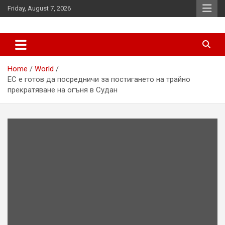
Skip
Friday, August 7, 2026
to
content
News
d7-news.com
Home
World
ЕС е готов да посредничи за постигането на трайно
прекратяване на огъня в Судан