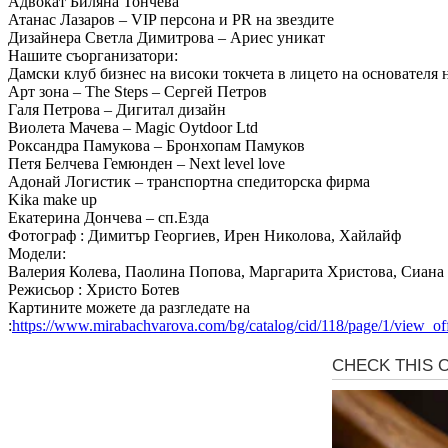
Адвокат Биляна Тончева
Атанас Лазаров – VIP персона и PR на звездите
Дизайнера Светла Димитрова – Ариес уникат
Нашите съорганизатори:
Дамски клуб бизнес на високи токчета в лицето на основателя
Арт зона – The Steps – Сергей Петров
Галя Петрова – Дигитал дизайн
Виолета Мачева – Magic Oytdoor Ltd
Роксандра Памукова – Бронхопам Памуков
Петя Белчева Гемюнден – Next level love
Адонай Логистик – транспортна спедиторска фирма
Kika make up
Екатерина Дончева – сп.Езда
Фотограф : Димитър Георгиев, Ирен Николова, Хайлайф
Модели:
Валерия Колева, Паолина Попова, Маргарита Христова, Сиан
Режисьор : Христо Ботев
Картините можете да разгледате на
:
https://www.mirabachvarova.com/bg/catalog/cid/118/page/1/view_off