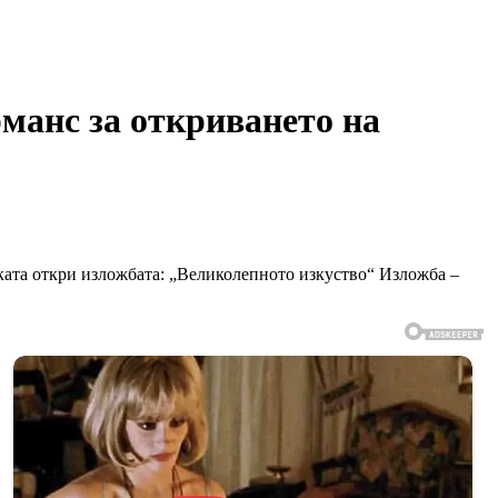
анс за откриването на
ката откри изложбата: „Великолепното изкуство“ Изложба –