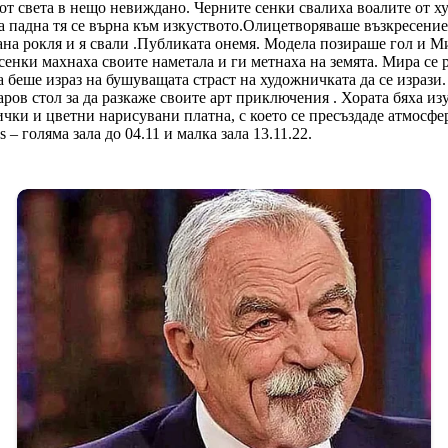
от света в нещо невиждано. Черните сенки свалиха воалите от худ
а падна тя се върна към изкуството.Олицетворяваше възкресениет
зана рокля и я свали .Публиката онемя. Модела позираше гол и М
сенки махнаха своите наметала и ги метнаха на земята. Мира се 
ва беше израз на бушуващата страст на художничката да се израз
баров стол за да разкаже своите арт приключения . Хората бяха 
ички и цветни нарисувани платна, с което се пресъздаде атмосфе
 – голяма зала до 04.11 и малка зала 13.11.22.