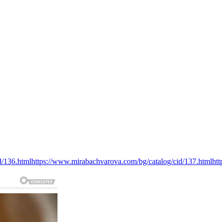
d/136.html
https://www.mirabachvarova.com/bg/catalog/cid/137.html
ht