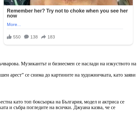
ъчварова. Музикантът и бизнесмен се наслади на изкуството на
н арест” се снима до картините на художничката, като заяви
тна като топ боксьорка на България, модел и актриса се
ата и събра погледите на всички. Джуана казва, че се