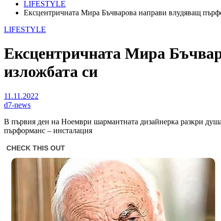
LIFESTYLE
Ексцентричната Мира Бъчварова направи влудяващ пърфо
LIFESTYLE
Ексцентричната Мира Бъчвар
изложбата си
11.11.2022
d7-news
В първия ден на Ноември шармантната дизайнерка разкри душа
пърформанс – инсталация