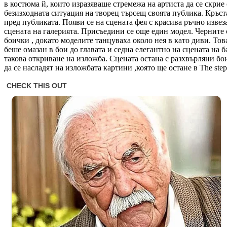
в костюма й, които изразяваше стремежа на артиста да се скрие 
безизходната ситуация на творец търсещ своята публика. Кръст
пред публиката. Появи се на сцената фея с красива ръчно изве
сцената на галерията. Присъедини се още един модел. Черните 
боички , докато моделите танцуваха около нея в като диви. То
беше омазан в бои до главата и седна елегантно на сцената на 
такова откриване на изложба. Сцената остана с разхвърляни бо
да се насладят на изложбата картини ,която ще остане в The steps