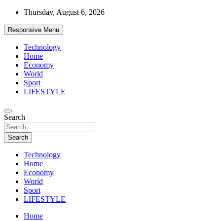
Skip
Thursday, August 6, 2026
to
content
Responsive Menu
Technology
Home
Economy
World
Sport
LIFESTYLE
News
Search
d7-news.com
Search
Technology
Home
Economy
World
Sport
LIFESTYLE
Home