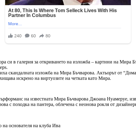
ора си в галерия за откриването на изложба – картини на Мира Б
eps.
а скандалната изложба на Мира Бъчварова. Актьорът от “Домаше
зхищава искрено на виртуозите на четката като Мира.
ърформанс на известната Мира Бъчварова Джоана Нуамеруе, извес
ва с походка на пантера, облечена с неонова рокля от дизайнерк
о на основателя на клуба Ива