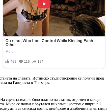
 стената на славата. Истинско стълпотворение се получи пред
ала на Галерията в The steps.
. На сцената имаше бяло платно на статив, огромен и мощен
ото. Мира се появи с брутален цикламен костюм с ширина 2
 подиума и се смесиха воали, шлейфове и дълбочината на танца