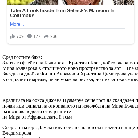
Сред гостите бяха:
Златната флейта на България – Кристиян Коев, който вкара мот
Мира Бъчварова в столичното ново пространство за арт – The st
Звездната двойка Филип Аврамов и Христина Димитрова уважих
в социалните мрежи, че не може да рисува, но пък затова се въ
Кралицата на бокса Джоана Нуамеруе беше гост на скандален п
появи към финала на откриването на изложбата на Мира Бъчваро
разпознава в доста от картините
на Мира от Африканската й тема.
Съорганизатор : Дамски клуб бизнес на високи токчета в лицет
Владимирова