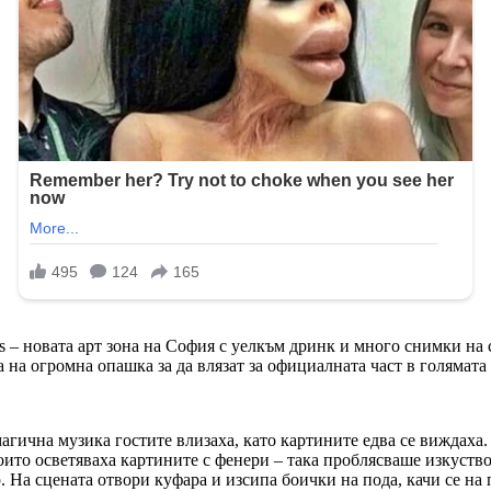
ps – новата арт зона на София с уелкъм дринк и много снимки на
на огромна опашка за да влязат за официалната част в голямата з
магична музика гостите влизаха, като картините едва се виждаха
оито осветяваха картините с фенери – така проблясваше изкуств
. На сцената отвори куфара и изсипа боички на пода, качи се на