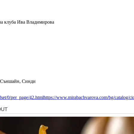
 на клуба Ива Владимирова
а Съншайн, Синди
set/0/per_page/42.html
https://www.mirabachvarova.com/bg/catalog/ci