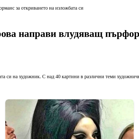
рманс за откриването на изложбата си
ова направи влудяващ пърформ
та си на художник. С над 40 картини в различни теми художнич