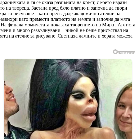
ожничката и тя се оказа разпъната на кръст, с което изрази
о на твореца. Застана пред бяло платно и започна да твори
ира го рисуваше – като пресъздаде академично ателие на
развихри като премести платното на земята и започна да мята
и. На финала момичетата показаха творението на Мира . Артиста
изумени и много развълнувани – никой не беше присъствал на
рата на ателие за рисуване .Светнаха лампите и хората можеха