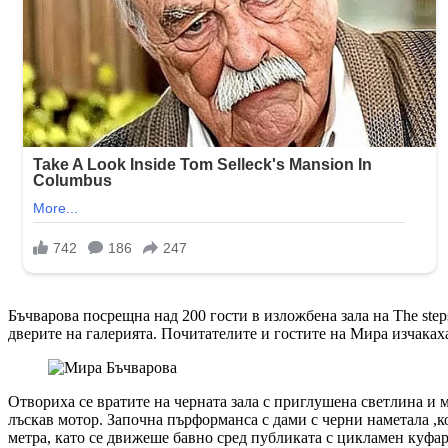
Бъчварова посрещна над 200 гости в изложбена зала на The ste
дверите на галерията. Почитателите и гостите на Мира изчакаха 
Отвориха се вратите на черната зала с приглушена светлина и 
лъскав мотор. Започна пърформанса с дами с черни наметала ,к
метра, като се движеше бавно сред публиката с цикламен куфар