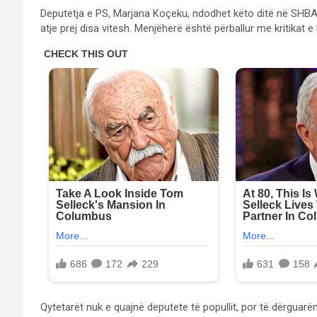
Deputetja e PS, Marjana Koçeku, ndodhet këto ditë në SHBA,
atje prej disa vitesh. Menjëherë është përballur me kritikat 
Qytetarët nuk e quajnë deputete të popullit, por të dërguarë