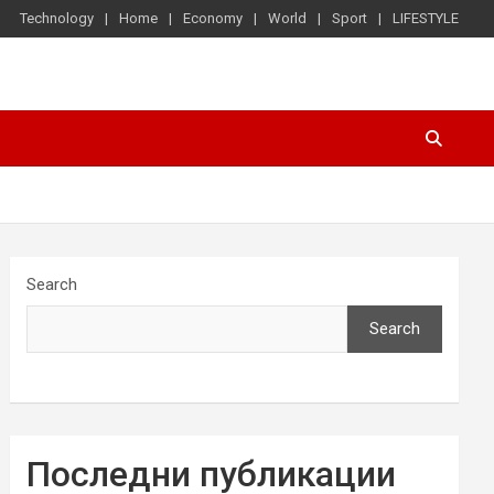
Technology
Home
Economy
World
Sport
LIFESTYLE
Search
Search
Последни публикации