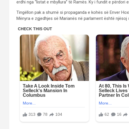
erdhi nga “listat e mbyllura” të Ramës. Ky i fundit e përdor
Tingëllon pak a shumë si propaganda e kohës së Enver Hoxhës 
Mënyra e zgjedhjes së Marianës në parlament është njësoj 