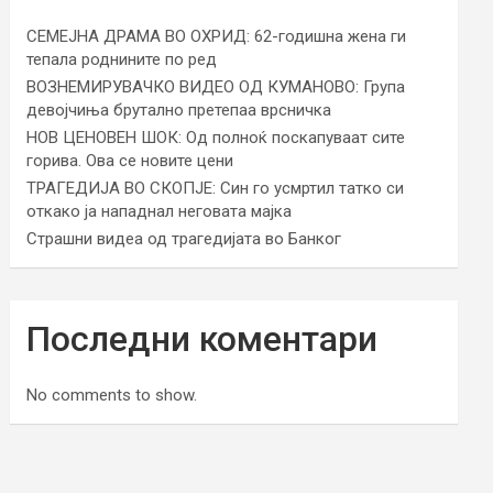
СЕМЕЈНА ДРАМА ВО ОХРИД: 62-годишна жена ги
тепала роднините по ред
ВОЗНЕМИРУВАЧКО ВИДЕО ОД КУМАНОВО: Група
девојчиња брутално претепаа врсничка
НОВ ЦЕНОВЕН ШОК: Од полноќ поскапуваат сите
горива. Ова се новите цени
ТРАГЕДИЈА ВО СКОПЈЕ: Син го усмртил татко си
откако ја нападнал неговата мајка
Страшни видеа од трагедијата во Банког
Последни коментари
No comments to show.