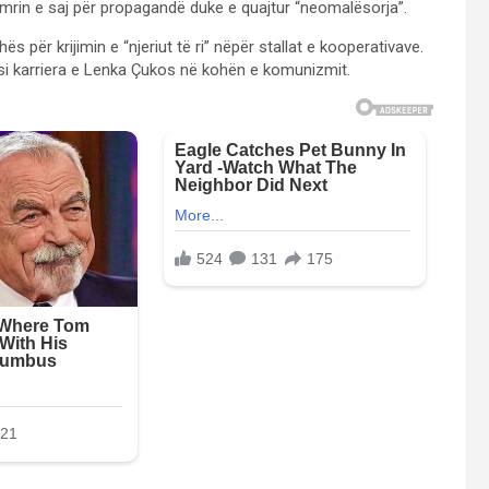
i emrin e saj për propagandë duke e quajtur “neomalësorja”.
për krijimin e “njeriut të ri” nëpër stallat e kooperativave.
si karriera e Lenka Çukos në kohën e komunizmit.