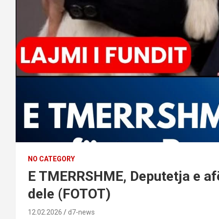
NO CATEGORY
E TMERRSHME, Deputetja e afë
dele (FOTOT)
12.02.2026
d7-news