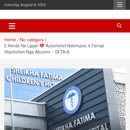
Skip
Saturday, August 8, 2026
to
content
News
d7-news.com
Home
No category
E Rëndë Në Lipjan
Autoritetet Ndërhyjnë, 6 Fëmijë
Shpëtohen Nga Abuzimi – DETAJE