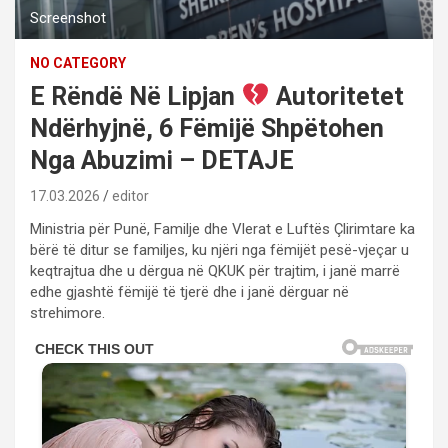
Screenshot
NO CATEGORY
E Rëndë Në Lipjan
Autoritetet
Ndërhyjnë, 6 Fëmijë Shpëtohen
Nga Abuzimi – DETAJE
17.03.2026
editor
Ministria për Punë, Familje dhe Vlerat e Luftës Çlirimtare ka
bërë të ditur se familjes, ku njëri nga fëmijët pesë-vjeçar u
keqtrajtua dhe u dërgua në QKUK për trajtim, i janë marrë
edhe gjashtë fëmijë të tjerë dhe i janë dërguar në
strehimore.