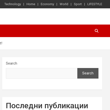
Technology
Home
Economy
World
Sport
LIFESTYLE
t!
Search
Search
Последни публикации