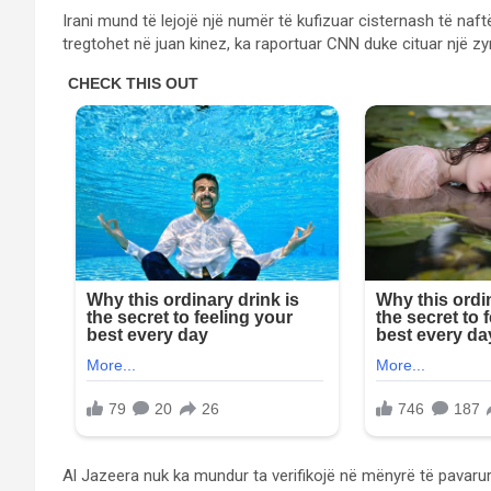
Irani mund të lejojë një numër të kufizuar cisternash të n
tregtohet në juan kinez, ka raportuar CNN duke cituar një zyrt
Al Jazeera nuk ka mundur ta verifikojë në mënyrë të pavarur