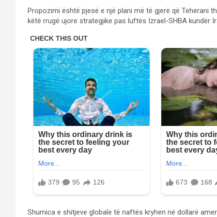
Propozimi është pjesë e një plani më të gjerë që Teherani t
këtë rrugë ujore strategjike pas luftës Izrael-SHBA kundër Ir
Shumica e shitjeve globale të naftës kryhen në dollarë amer