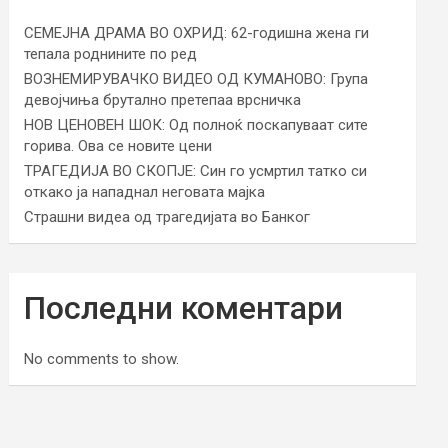
СЕМЕЈНА ДРАМА ВО ОХРИД: 62-годишна жена ги
тепала роднините по ред
ВОЗНЕМИРУВАЧКО ВИДЕО ОД КУМАНОВО: Група
девојчиња брутално претепаа врсничка
НОВ ЦЕНОВЕН ШОК: Од полноќ поскапуваат сите
горива. Ова се новите цени
ТРАГЕДИЈА ВО СКОПЈЕ: Син го усмртил татко си
откако ја нападнал неговата мајка
Страшни видеа од трагедијата во Банког
Последни коментари
No comments to show.