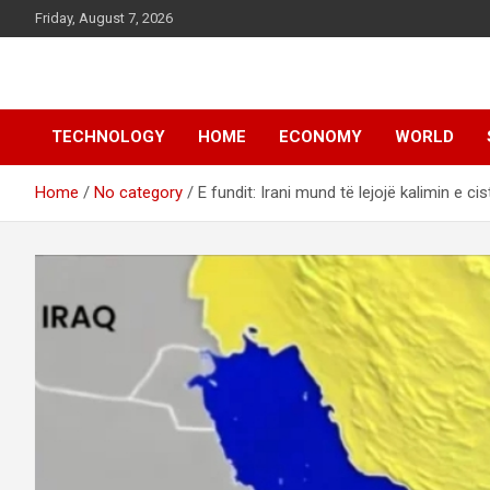
Skip
Friday, August 7, 2026
to
content
News
d7-news.com
TECHNOLOGY
HOME
ECONOMY
WORLD
Home
No category
E fundit: Irani mund të lejojë kalimin e