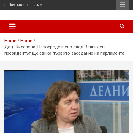
Skip
Friday, August 7, 2026
to
content
News
d7-news.com
Home
Home
Доц. Киселова: Непосредствено след Великден
президентът ще свика първото заседание на парламента