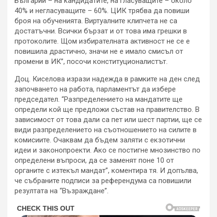
Българии – на кандидатите, на гласуващите – около
40% и негласуващите – 60%. ЦИК трябва да повиши
броя на обученията. Виртуалните клипчета не са
достатъчни. Всички бързат и от това има грешки в
протоколите. Щом избирателната активност не се е
повишила драстично, значи не е имало смисъл от
промени в ИК”, посочи конституционалистът.
Доц. Киселова изрази надежда в рамките на ден след
започването на работа, парламентът да избере
председател. “Разпределението на мандатите ще
определи кой ще предложи състав на правителство. В
зависимост от това дали са пет или шест партии, ще се
види разпределението на съотношението на силите в
комисиите. Очаквам да бъдем заляти с екзотични
идеи и законопроекти. Ако се постигне мнозинство по
определени въпроси, да се заменят поне 10 от
органите с изтекъл мандат”, коментира тя. И допълва,
че събраните подписи за референдума са повишили
резултата на “Възраждане”.