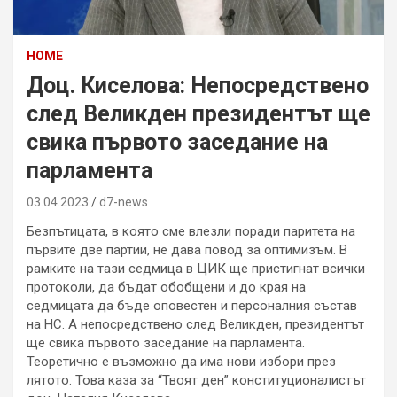
HOME
Доц. Киселова: Непосредствено
след Великден президентът ще
свика първото заседание на
парламента
03.04.2023
d7-news
Безпътицата, в която сме влезли поради паритета на
първите две партии, не дава повод за оптимизъм. В
рамките на тази седмица в ЦИК ще пристигнат всички
протоколи, да бъдат обобщени и до края на
седмицата да бъде оповестен и персоналния състав
на НС. А непосредствено след Великден, президентът
ще свика първото заседание на парламента.
Теоретично е възможно да има нови избори през
лятото. Това каза за “Твоят ден” конституционалистът