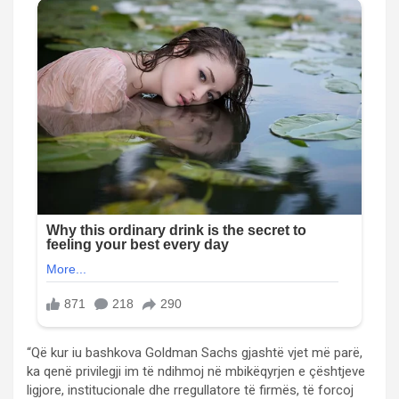
“Që kur iu bashkova Goldman Sachs gjashtë vjet më parë,
ka qenë privilegji im të ndihmoj në mbikëqyrjen e çështjeve
ligjore, institucionale dhe rregullatore të firmës, të forcoj