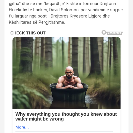
gjitha” dhe se me “keqardhje” kishte informuar Drejtorin
Ekzekutiv të bankës, David Solomon, për vendimin e saj për
t’u larguar nga posti i Drejtores Kryesore Ligjore dhe
Këshilltares së Përgjithshme.