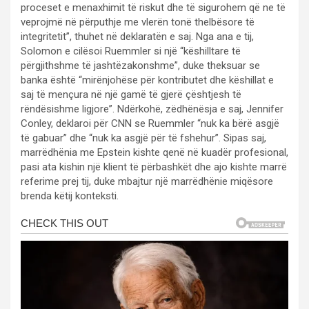
proceset e menaxhimit të riskut dhe të sigurohem që ne të
veprojmë në përputhje me vlerën tonë thelbësore të
integritetit”, thuhet në deklaratën e saj. Nga ana e tij,
Solomon e cilësoi Ruemmler si një “këshilltare të
përgjithshme të jashtëzakonshme”, duke theksuar se
banka është “mirënjohëse për kontributet dhe këshillat e
saj të mençura në një gamë të gjerë çështjesh të
rëndësishme ligjore”. Ndërkohë, zëdhënësja e saj, Jennifer
Conley, deklaroi për CNN se Ruemmler “nuk ka bërë asgjë
të gabuar” dhe “nuk ka asgjë për të fshehur”. Sipas saj,
marrëdhënia me Epstein kishte qenë në kuadër profesional,
pasi ata kishin një klient të përbashkët dhe ajo kishte marrë
referime prej tij, duke mbajtur një marrëdhënie miqësore
brenda këtij konteksti.