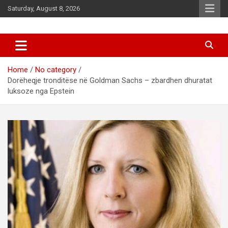
Skip
Saturday, August 8, 2026
to
content
News
d7-news.com
Home
No category
Dorëheqje tronditëse në Goldman Sachs – zbardhen dhuratat
luksoze nga Epstein