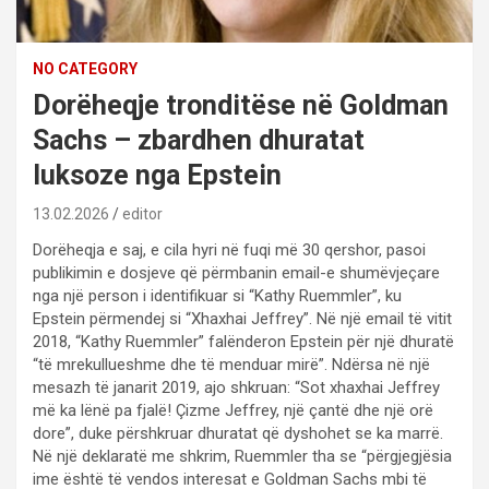
NO CATEGORY
Dorëheqje tronditëse në Goldman
Sachs – zbardhen dhuratat
luksoze nga Epstein
13.02.2026
editor
Dorëheqja e saj, e cila hyri në fuqi më 30 qershor, pasoi
publikimin e dosjeve që përmbanin email-e shumëvjeçare
nga një person i identifikuar si “Kathy Ruemmler”, ku
Epstein përmendej si “Xhaxhai Jeffrey”. Në një email të vitit
2018, “Kathy Ruemmler” falënderon Epstein për një dhuratë
“të mrekullueshme dhe të menduar mirë”. Ndërsa në një
mesazh të janarit 2019, ajo shkruan: “Sot xhaxhai Jeffrey
më ka lënë pa fjalë! Çizme Jeffrey, një çantë dhe një orë
dore”, duke përshkruar dhuratat që dyshohet se ka marrë.
Në një deklaratë me shkrim, Ruemmler tha se “përgjegjësia
ime është të vendos interesat e Goldman Sachs mbi të