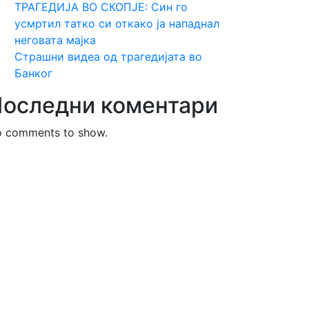
ТРАГЕДИЈА ВО СКОПЈЕ: Син го
усмртил татко си откако ја нападнал
неговата мајка
Страшни видеа од трагедијата во
Банког
оследни коментари
 comments to show.