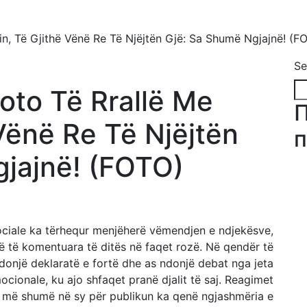
in, Të Gjithë Vënë Re Të Njëjtën Gjë: Sa Shumë Ngjajnë! (F
Se
oto Të Rrallë Me
 Vënë Re Të Njëjtën
п
jajnë! (FOTO)
 sociale ka tërhequr menjëherë vëmendjen e ndjekësve,
 të komentuara të ditës në faqet rozë. Në qendër të
onjë deklaratë e fortë dhe as ndonjë debat nga jeta
ocionale, ku ajo shfaqet pranë djalit të saj. Reagimet
 më shumë në sy për publikun ka qenë ngjashmëria e