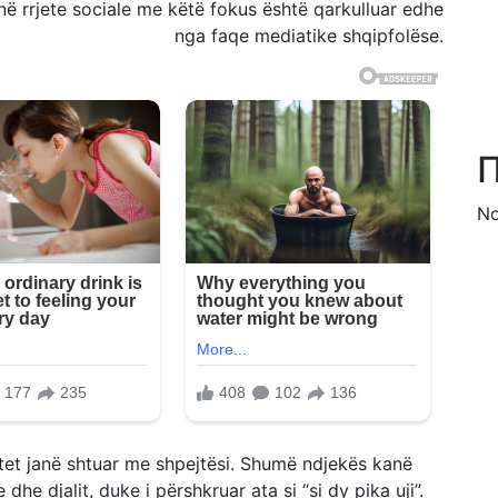
ë rrjete sociale me këtë fokus është qarkulluar edhe
nga faqe mediatike shqipfolëse.
П
No
tet janë shtuar me shpejtësi. Shumë ndjekës kanë
e djalit, duke i përshkruar ata si “si dy pika uji”.