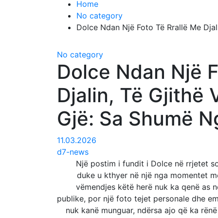
Home
No category
Dolce Ndan Një Foto Të Rrallë Me Djal
No category
Dolce Ndan Një F
Djalin, Të Gjithë
Gjë: Sa Shumë Ng
11.03.2026
d7-news
Një postim i fundit i Dolce në rrjetet
duke u kthyer në një nga momentet më
vëmendjes këtë herë nuk ka qenë as nd
publike, por një foto tejet personale dhe em
nuk kanë munguar, ndërsa ajo që ka rënë