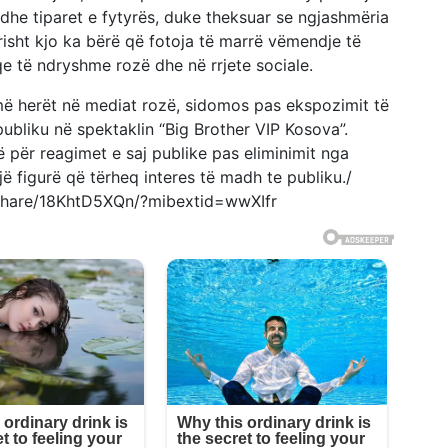
 dhe tiparet e fytyrës, duke theksuar se ngjashmëria
isht kjo ka bërë që fotoja të marrë vëmendje të
e të ndryshme rozë dhe në rrjete sociale.
ë herët në mediat rozë, sidomos pas ekspozimit të
ubliku në spektaklin “Big Brother VIP Kosova”.
 për reagimet e saj publike pas eliminimit nga
jë figurë që tërheq interes të madh te publiku./
/share/18KhtD5XQn/?mibextid=wwXIfr