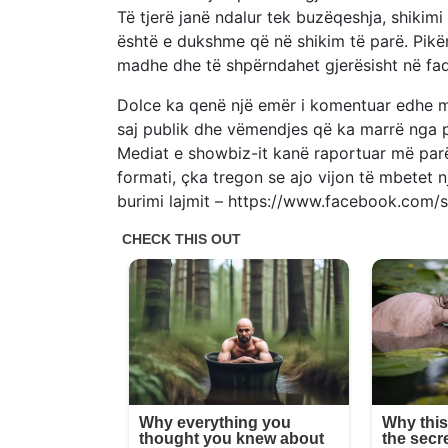
Të tjerë janë ndalur tek buzëqeshja, shikimi
është e dukshme që në shikim të parë. Pikër
madhe dhe të shpërndahet gjerësisht në faq
Dolce ka qenë një emër i komentuar edhe m
saj publik dhe vëmendjes që ka marrë nga p
Mediat e showbiz-it kanë raportuar më parë
formati, çka tregon se ajo vijon të mbetet n
burimi lajmit – https://www.facebook.com