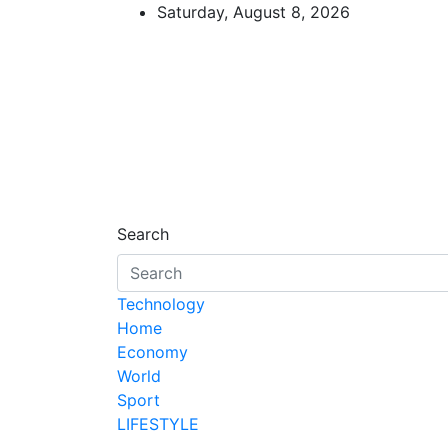
Skip
Saturday, August 8, 2026
to
content
d7-news.com
News
Search
Technology
Home
Economy
World
Sport
LIFESTYLE