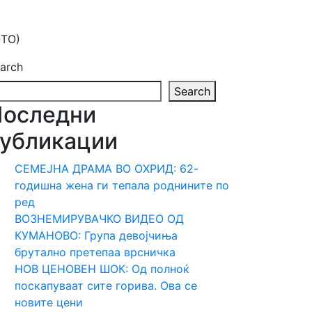
OTO)
arch
Search
Последни
убликации
СЕМЕЈНА ДРАМА ВО ОХРИД: 62-
годишна жена ги тепала роднините по
ред
ВОЗНЕМИРУВАЧКО ВИДЕО ОД
КУМАНОВО: Група девојчиња
брутално претепаа врсничка
НОВ ЦЕНОВЕН ШОК: Од полноќ
поскапуваат сите горива. Ова се
новите цени