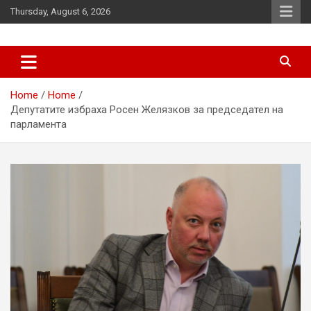
Skip
Thursday, August 6, 2026
to
content
News
d7-news.com
Home
Home
Депутатите избраха Росен Желязков за председател на
парламента