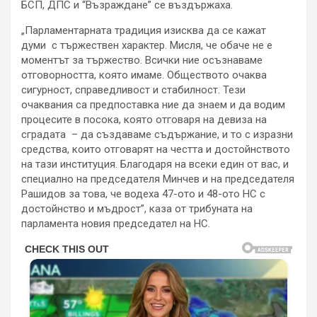
БСП, ДПС и “Възраждане” се въздържаха.
„Парламентарната традиция изисква да се кажат
думи с тържествен характер. Мисля, че обаче не е
моментът за тържество. Всички ние осъзнаваме
отговорността, която имаме. Обществото очаква
сигурност, справедливост и стабилност. Тези
очаквания са предпоставка ние да знаем и да водим
процесите в посока, която отговаря на девиза на
сградата – да създаваме съдържание, и то с изразни
средства, които отговарят на честта и достойнството
на тази институция. Благодаря на всеки един от вас, и
специално на председателя Минчев и на председателя
Рашидов за това, че водеха 47-ото и 48-ото НС с
достойнство и мъдрост”, каза от трибуната на
парламента новия председател на НС.