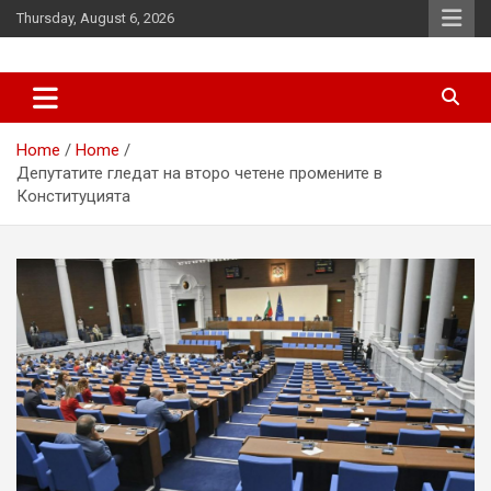
Skip
Thursday, August 6, 2026
to
content
News
d7-news.com
Home
Home
Депутатите гледат на второ четене промените в
Конституцията