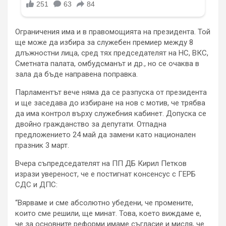
Ограничения има и в правомощията на президента. Той
ще може да избира за служебен премиер между 8
длъжностни лица, сред тях председателят на НС, ВКС,
Сметната палата, омбудсманът и др., но се очаква в
зала да бъде направена поправка.
Парламентът вече няма да се разпуска от президента
и ще заседава до избиране на нов с мотив, че трябва
да има контрол върху служебния кабинет. Допуска се
двойно гражданство за депутати. Отпадна
предложението 24 май да замени като национален
празник 3 март.
Вчера съпредседателят на ПП ДБ Кирил Петков
изрази увереност, че е постигнат консенсус с ГЕРБ
СДС и ДПС:
“Вярваме и сме абсолютно убедени, че промените,
които сме решили, ще минат. Това, което виждаме е,
че за основните реформи имаме съгласие и мисля, че