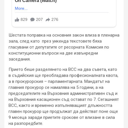
Шестата поправка на основния закон влиза в пленарна
зала, след като през уикенда текстовете бяха
гласувани от депутатите от ресорната Комисия по
конституционни въпроси на две извънредни
заседания.
Прието беше разделянето на ВСС на два съвета, като
в съдийския ще преобладава професионалната квота,
а в прокурорския – парламентарната. Мандатът на
главния прокурор се намалява на 5 години, а на
председателите на Върховния административен съд и
на Върховния касационен съд остават по 7. Сегашният
ВСС, както и временно изпълняващият длъжността
главен прокурор ще продължат да действат поне още
9 месеца заради приетите срокове от влизане в сила
на разпоредбите.