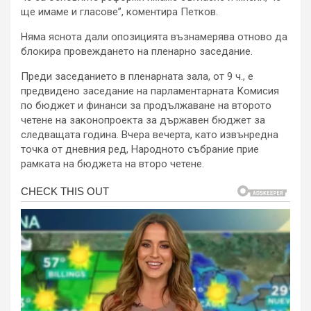
ще имаме и гласове”, коментира Петков.
Няма яснота дали опозицията възнамерява отново да
блокира провеждането на пленарно заседание.
Преди заседанието в пленарната зала, от 9 ч., е
предвидено заседание на парламентарната Комисия
по бюджет и финанси за продължаване на второто
четене на законопроекта за държавен бюджет за
следващата година. Вчера вечерта, като извънрeдна
точка от дневния ред, Народното събрание прие
рамката на бюджета на второ четене.