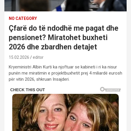
NO CATEGORY
Çfarë do të ndodhë me pagat dhe
pensionet? Miratohet buxheti
2026 dhe zbardhen detajet
15.02.2026
editor
Kryeministri Albin Kurti ka njoftuar se kabineti i ri ka nisur
punën me miratimin e projektbuxhetit prej 4 miliardë eurosh
për vitin 2026, shkruan Insajderi.