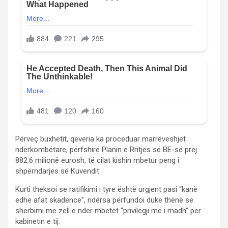
Përveç buxhetit, qeveria ka proceduar marrëveshjet
ndërkombëtare, përfshirë Planin e Rritjes së BE-së prej
882.6 milionë eurosh, të cilat kishin mbetur peng i
shpërndarjes së Kuvendit.
Kurti theksoi se ratifikimi i tyre është urgjent pasi “kanë
edhe afat skadence”, ndërsa përfundoi duke thënë se
shërbimi me zell e nder mbetet “privilegji më i madh” për
kabinetin e tij.