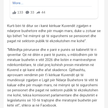
Kurti bëri të ditur se i kanë kërkuar Kuvendit zgjatjen e
ndarjeve buxhetore edhe për muajin mars, duke u zotuar se
kjo bëhet “në mënyrë që të sigurohemi se pensionet dhe
pagat në sektorin publik të ekzekutohen me kohë”.
“Mbledhja përuruese dhe e parë e punës së kabinetit të ri
qeveritar. Që në ditën e parë të punës, u mblodhëm për të
miratuar buxhetin e vitit 2026 dhe listën e marrëveshjeve
ndërkombëtare, të cilat prej kohësh presin miratimin në
Kuvend e që kanë edhe afat skadence. Gjithashtu,
aprovuam vendimin për t’i kërkuar Kuvendit që të
mundësojë zgjatjen e Ligjit për Ndarje Buxhetore të vitit të
kaluar edhe për muajin mars, në mënyrë që të sigurohemi
se pensionet dhe pagat në sektorin publik të ekzekutohen
me kohë, teksa komisionet parlamentare dhe deputetët e
legjislaturës së 10-të trajtojnë dhe miratojnë buxhetin për
këtë vit”, shkroi ai në Facebook.