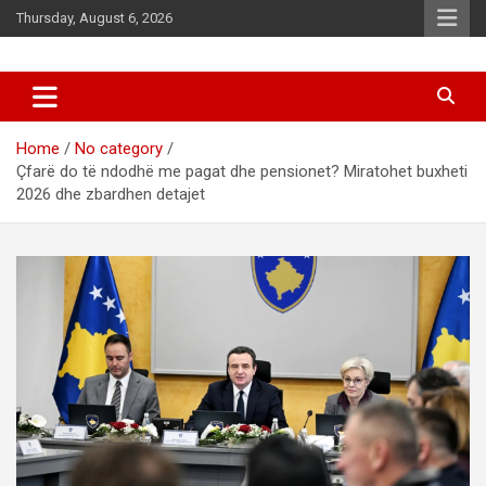
Skip
Thursday, August 6, 2026
to
content
News
d7-news.com
Home
No category
Çfarë do të ndodhë me pagat dhe pensionet? Miratohet buxheti
2026 dhe zbardhen detajet