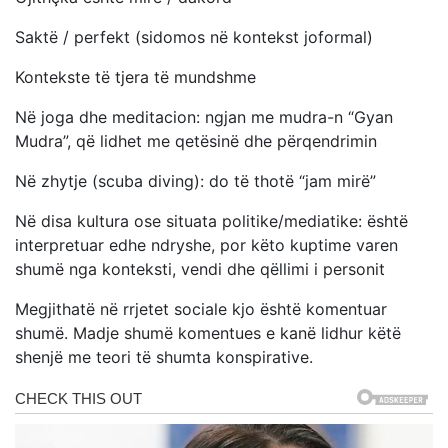
Saktë / perfekt (sidomos në kontekst joformal)
Kontekste të tjera të mundshme
Në joga dhe meditacion: ngjan me mudra-n “Gyan
Mudra”, që lidhet me qetësinë dhe përqendrimin
Në zhytje (scuba diving): do të thotë “jam mirë”
Në disa kultura ose situata politike/mediatike: është
interpretuar edhe ndryshe, por këto kuptime varen
shumë nga konteksti, vendi dhe qëllimi i personit
Megjithatë në rrjetet sociale kjo është komentuar
shumë. Madje shumë komentues e kanë lidhur këtë
shenjë me teori të shumta konspirative.