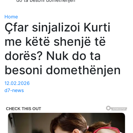
do ta besoni domethënjen
Home
Çfar sinjalizoi Kurti
me këtë shenjë të
dorës? Nuk do ta
besoni domethënjen
12.02.2026
d7-news