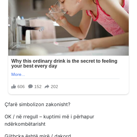
Çfarë simbolizon zakonisht?
OK / në rregull – kuptimi më i përhapur
ndërkombëtarisht
Gjithçka është mirë / dakord