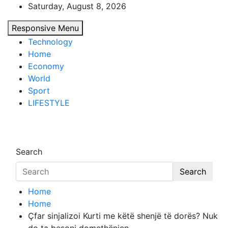
Skip
Saturday, August 8, 2026
to
Responsive Menu
content
Technology
Home
Economy
World
Sport
LIFESTYLE
d7-news.com
News
Search
Search
Home
Home
Çfar sinjalizoi Kurti me këtë shenjë të dorës? Nuk