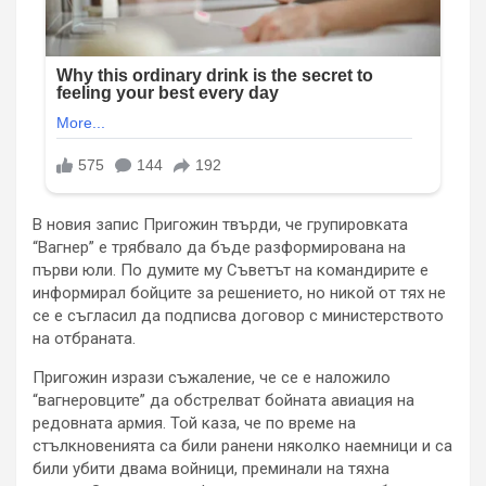
В новия запис Пригожин твърди, че групировката
“Вагнер” е трябвало да бъде разформирована на
първи юли. По думите му Съветът на командирите е
информирал бойците за решението, но никой от тях не
се е съгласил да подписва договор с министерството
на отбраната.
Пригожин изрази съжаление, че се е наложило
“вагнеровците” да обстрелват бойната авиация на
редовната армия. Той каза, че по време на
стълкновенията са били ранени няколко наемници и са
били убити двама войници, преминали на тяхна