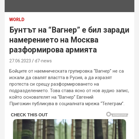
WORLD
Бунтът на “Вагнер” е бил заради
намерението на Москва
разформирова армията
27.06.2023
d7-news
Бойците от наемническата групировка “Вагнер” не са
искали да свалят властта в Русия, а да изразят
протеста си срещу разформироването на
подразделението. Това става ясно от нов аудио запис,
който основателят на “Вагнер” Евгений
Пригожин публикува в социалната мрежа “Телеграм”.