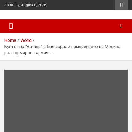
Skip
Saturday, August 8, 2026
to
content
News
d7-news.com
Home
World
Бунтът на “Вагнер” е бил заради намерението на Москва
разформирова армията