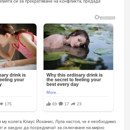
илията си за прекратяване на конфликта, предаде
 му колега Клаус Йохaнис, Лула настоя, че е необходимо
ят и заедно да посредничат за сключване на мирно