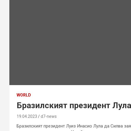
WORLD
Бразилският президент Лула
19.04.2023
d7-news
Бразилският президент Луиз Инасио Лула да Силва зая