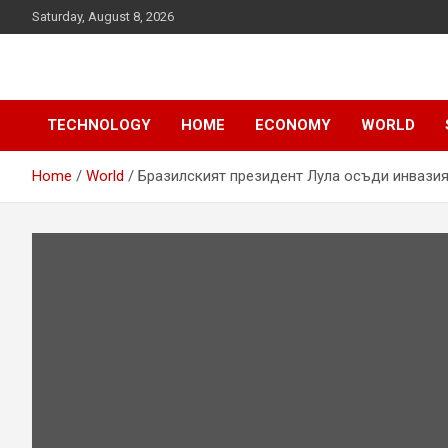
Skip
Saturday, August 8, 2026
to
content
News
d7-news.com
TECHNOLOGY
HOME
ECONOMY
WORLD
Home
World
Бразилският президент Лула осъди инвазия