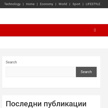
Technology
Home
Economy
World
Sport
LIFESTYLE
Search
Search
Последни публикации