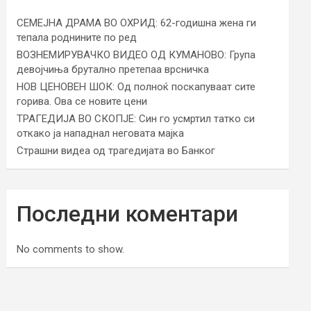
СЕМЕЈНА ДРАМА ВО ОХРИД: 62-годишна жена ги
тепала роднините по ред
ВОЗНЕМИРУВАЧКО ВИДЕО ОД КУМАНОВО: Група
девојчиња брутално претепаа врсничка
НОВ ЦЕНОВЕН ШОК: Од полноќ поскапуваат сите
горива. Ова се новите цени
ТРАГЕДИЈА ВО СКОПЈЕ: Син го усмртил татко си
откако ја нападнал неговата мајка
Страшни видеа од трагедијата во Банког
Последни коментари
No comments to show.