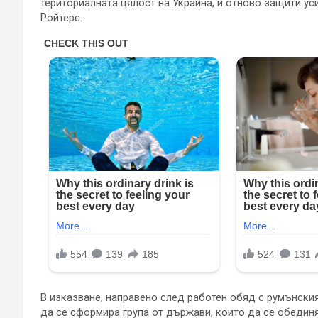
териториалната цялост на Украйна, и отново защити ус
Ройтерс.
В изказване, направено след работен обяд с румънския
да се сформира група от държави, които да се обедин