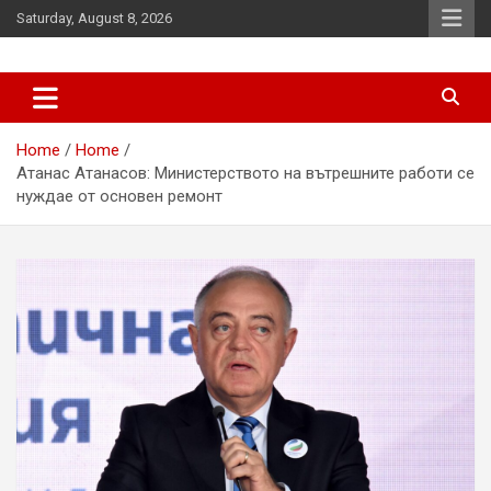
Skip
Saturday, August 8, 2026
to
content
News
d7-news.com
Home
Home
Атанас Атанасов: Министерството на вътрешните работи се
нуждае от основен ремонт