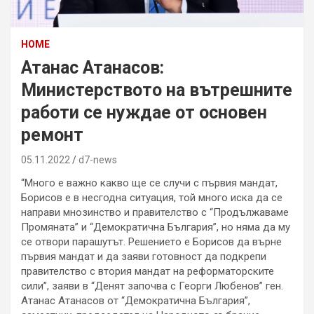
HOME
Атанас Атанасов:
Министерството на вътрешните
работи се нуждае от основен
ремонт
05.11.2022
d7-news
“Много е важно какво ще се случи с първия мандат,
Борисов е в несгодна ситуация, той много иска да се
направи мнозинство и правителство с “Продължаваме
Промяната” и “Демократична България”, но няма да му
се отвори парашутът. Решението е Борисов да върне
първия мандат и да заяви готовност да подкрепи
правителство с втория мандат на реформаторските
сили”, заяви в “Денят започва с Георги Любенов” ген.
Атанас Атанасов от “Демократична България”,