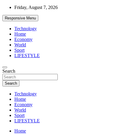
Skip
Friday, August 7, 2026
to
content
Responsive Menu
Technology
Home
Economy
World
Sport
LIFESTYLE
News
Search
d7-news.com
Search
Technology
Home
Economy
World
Sport
LIFESTYLE
Home