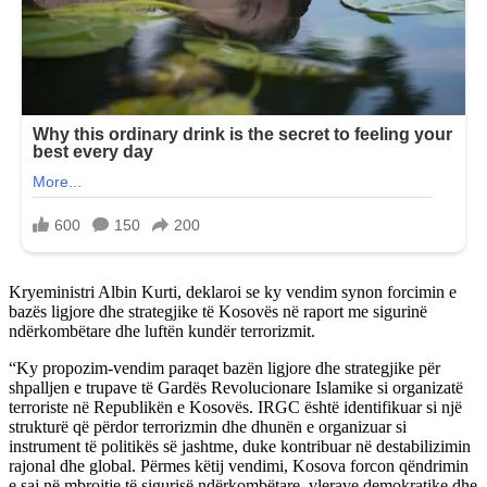
Kryeministri Albin Kurti, deklaroi se ky vendim synon forcimin e
bazës ligjore dhe strategjike të Kosovës në raport me sigurinë
ndërkombëtare dhe luftën kundër terrorizmit.
“Ky propozim-vendim paraqet bazën ligjore dhe strategjike për
shpalljen e trupave të Gardës Revolucionare Islamike si organizatë
terroriste në Republikën e Kosovës. IRGC është identifikuar si një
strukturë që përdor terrorizmin dhe dhunën e organizuar si
instrument të politikës së jashtme, duke kontribuar në destabilizimin
rajonal dhe global. Përmes këtij vendimi, Kosova forcon qëndrimin
e saj në mbrojtje të sigurisë ndërkombëtare, vlerave demokratike dhe