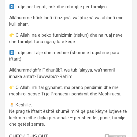
Lutje për begati, risk dhe mbrojtje për familjen
Allāhumme bārik lanā fī rizqinā, wa’ḥfaẓnā wa ahlanā min
kulli sharr.
O Allah, na e beko furnizimin (riskun) dhe na ruaj neve
dhe familjet tona nga çdo e keqe.
Lutje për falje dhe mëshirë (shumë e fuqishme para
iftarit)
Allāhumme’ghfir lī dhunūbī, wa tub ‘alayya, wa’rḥamnī
innaka anta’t-Tawwābu’r-Raḥīm.
O Allah, m’i fal gjynahet, ma prano pendimin dhe më
mëshiro, sepse Ti je Pranuesi i pendimit dhe Mëshiruesi.
Këshillë:
Në prag të iftarit është shumë mirë që pas këtyre lutjeve të
kërkosh edhe diçka personale – për shëndet, punë, familje
dhe qetësi zemre.