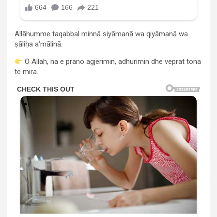
Allāhumme taqabbal minnā ṣiyāmanā wa qiyāmanā wa
ṣāliḥa a‘mālinā.
O Allah, na e prano agjërimin, adhurimin dhe veprat tona
të mira.