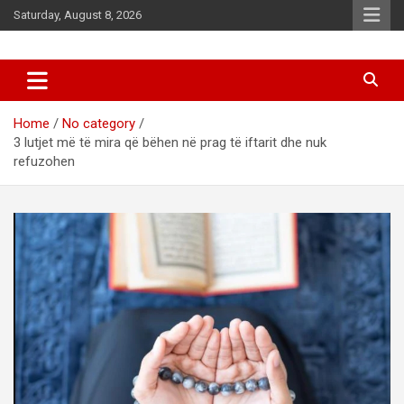
Skip
Saturday, August 8, 2026
to
content
News
d7-news.com
Home
No category
3 lutjet më të mira që bëhen në prag të iftarit dhe nuk
refuzohen