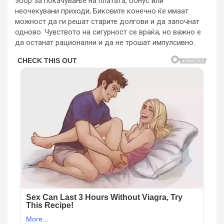
збор за покачување на платата, бонус или
неочекувани приходи, Биковите конечно ќе имаат
можност да ги решат старите долгови и да започнат
одново. Чувството на сигурност се враќа, но важно е
да останат рационални и да не трошат импулсивно.