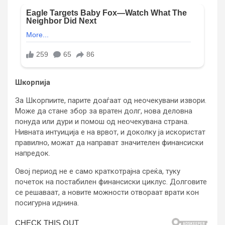
Шкорпија
За Шкорпиите, парите доаѓаат од неочекувани извори.
Може да стане збор за вратен долг, нова деловна
понуда или дури и помош од неочекувана страна.
Нивната интуиција е на врвот, и доколку ја искористат
правилно, можат да направат значителен финансиски
напредок.
Овој период не е само краткотрајна среќа, туку
почеток на постабилен финансиски циклус. Долговите
се решаваат, а новите можности отвораат врати кон
посигурна иднина.