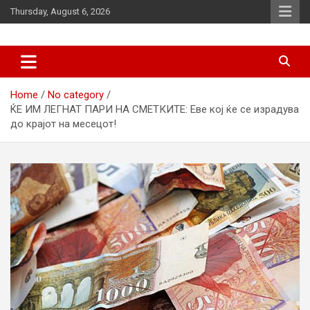
Skip
Thursday, August 6, 2026
to
content
News
d7-news.com
Home
No category
ЌЕ ИМ ЛЕГНАТ ПАРИ НА СМЕТКИТЕ: Еве кој ќе се израдува
до крајот на месецот!