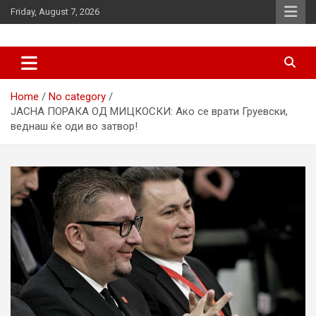
Skip
Friday, August 7, 2026
to
content
News
d7-news.com
Home
No category
ЈАСНА ПОРАКА ОД МИЦКОСКИ: Ако се врати Груевски,
веднаш ќе оди во затвор!