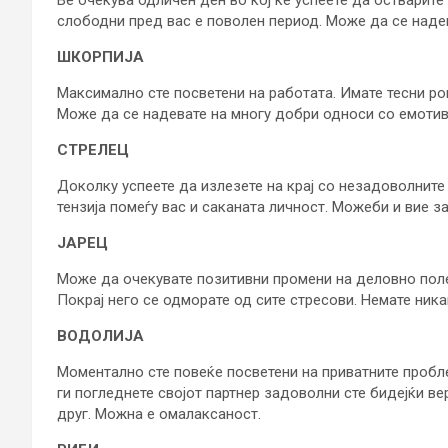
слободни пред вас е поволен период. Може да се надев
ШКОРПИЈА
Максимално сте посветени на работата. Имате тесни ро
Може да се надевате на многу добри односи со емотив
СТРЕЛЕЦ
Доколку успеете да излезете на крај со незадоволните
тензија помеѓу вас и саканата личност. Можеби и вие 
ЈАРЕЦ
Може да очекувате позитивни промени на деловно поле. 
Покрај него се одморате од сите стресови. Немате ник
ВОДОЛИЈА
Моментално сте повеќе посветени на приватните пробле
ги погледнете својот партнер задоволни сте бидејќи ве
друг. Можна е омалаксаност.