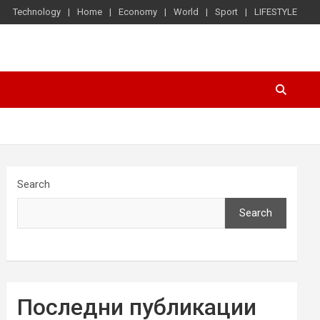
Technology
Home
Economy
World
Sport
LIFESTYLE
Search
Search
Последни публикации