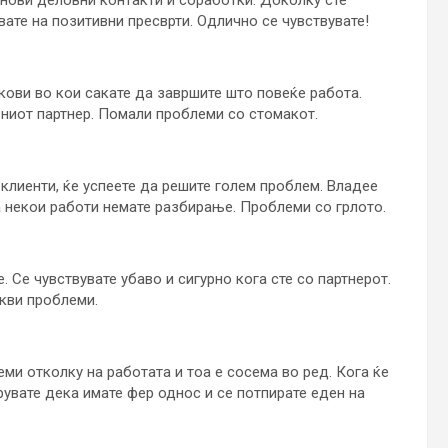
ате на позитивни пресврти. Одлично се чувствувате!
кови во кои сакате да завршите што повеќе работа.
ниот партнер. Помали проблеми со стомакот.
 клиенти, ќе успеете да решите голем проблем. Владее
за некои работи немате разбирање. Проблеми со грлото.
Се чувствувате убаво и сигурно кога сте со партнерот.
акви проблеми.
ми отколку на работата и тоа е сосема во ред. Кога ќе
рувате дека имате фер однос и се потпирате еден на