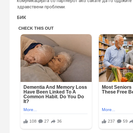
комуникацијата со партнерот ако сакате да го одржите
здравствени проблеми.
БИК