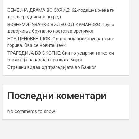
СЕМЕЈНА ДРАМА ВО ОХРИД: 62-годишна жена ги
тепала роднините по ред
ВОЗНЕМИРУВАЧКО ВИДЕО ОД КУМАНОВО: Група
девојчиња брутално претепаа врсничка
НОВ ЦЕНОВЕН ШОК: Од полноќ поскапуваат сите
горива. Ова се новите цени
ТРАГЕДИЈА ВО СКОПЈЕ: Син го усмртил татко си
откако ја нападнал неговата мајка
Страшни видеа од трагедијата во Банког
Последни коментари
No comments to show.