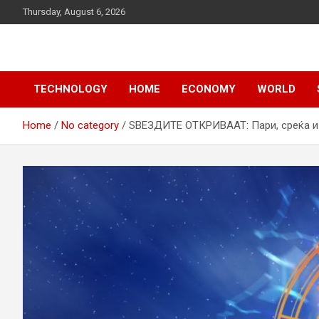
Skip
Thursday, August 6, 2026
to
content
News
d7-news.com
TECHNOLOGY
HOME
ECONOMY
WORLD
Home
No category
ЅВЕЗДИТЕ ОТКРИВААТ: Пари, среќа и 