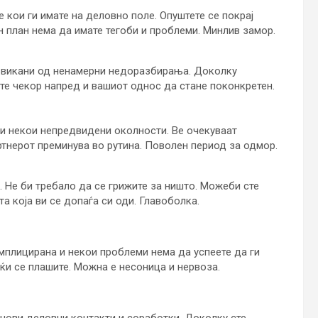
 кои ги имате на деловно поле. Опуштете се покрај
н план нема да имате тегоби и проблеми. Минлив замор.
звикани од ненамерни недоразбирања. Доколку
те чекор напред и вашиот однос да стане поконкретен.
и некои непредвидени околности. Ве очекуваат
тнерот преминува во рутина. Поволен период за одмор.
. Не би требало да се грижите за ништо. Можеби сте
а која ви се допаѓа си оди. Главоболка.
мплицирана и некои проблеми нема да успеете да ги
јќи се плашите. Можна е несоница и нервоза.
е нови деловни контакти и соработки. Доколку сте