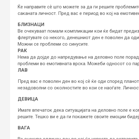
Ќе направите сѐ што можете за да ги решите проблемите
саканата личност. Пред вас е период во кој на емотиве
БЛИЗНАЦИ
Ве очекуваат помали компликации кои ќе бидат преди
флертувате со некого, денешниот ден е поволен да оди
Можни се проблеми со синусите.
РАК
Нема да дојде до напредување на деловно поле порад
проблеми во емотивната врска. Можеби односот со пар
ЛАВ
Пред вас е поволен ден во кој сѐ ќе оди според планот
незадоволни со околностите во кои се наоѓате. Личност
ДЕВИЦА
Имате впечаток дека ситуацијата на деловно поле е ко
решите. Тешко ви е да ги покажете своите емоции биде
ВАГА
Ве очекува одличен ден во кој ќе успеете да остварит