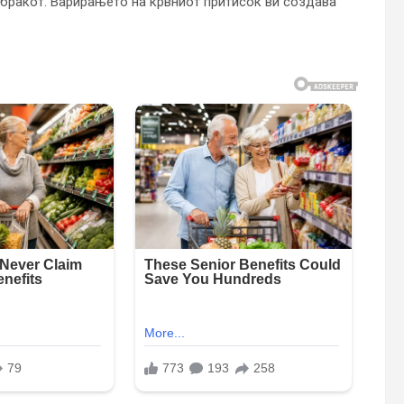
 бракот. Варирањето на крвниот притисок ви создава