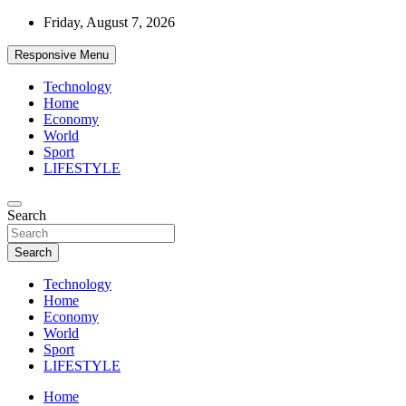
Skip
Friday, August 7, 2026
to
content
Responsive Menu
Technology
Home
Economy
World
Sport
LIFESTYLE
News
Search
d7-news.com
Search
Technology
Home
Economy
World
Sport
LIFESTYLE
Home