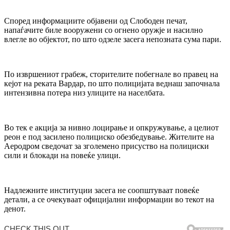
Според информациите објавени од Слободен печат,
напаѓачите биле вооружени со огнено оружје и насилно
влегле во објектот, по што одзеле засега непозната сума пари.
По извршениот грабеж, сторителите побегнале во правец на
кејот на реката Вардар, по што полицијата веднаш започнала
интензивна потера низ улиците на населбата.
Во тек е акција за нивно лоцирање и опкружување, а целиот
реон е под засилено полициско обезбедување. Жителите на
Аеродром сведочат за зголемено присуство на полициски
сили и блокади на повеќе улици.
Надлежните институции засега не соопштуваат повеќе
детали, а се очекуваат официјални информации во текот на
денот.