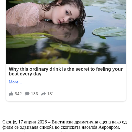
Скопје, 17 април 2026 – Вистинска драматична сцена како од
филм се одвивала синоќа во скопската населба Аеродром,