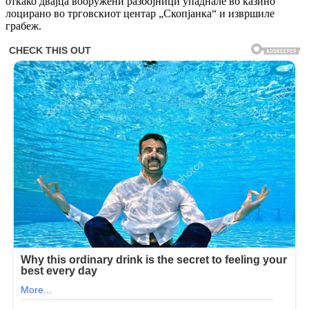
откако двајца вооружени разбојници упаднале во казино
лоцирано во трговскиот центар „Скопјанка“ и извршиле
грабеж.