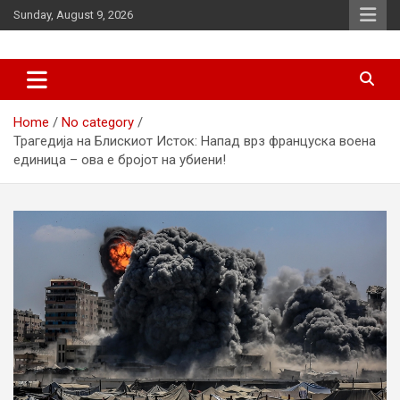
Skip
Sunday, August 9, 2026
to
content
News
d7-news.com
Home
No category
Трагедија на Блискиот Исток: Напад врз француска воена
единица – ова е бројот на убиени!