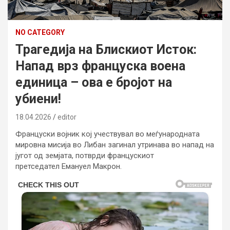
NO CATEGORY
Трагедија на Блискиот Исток:
Напад врз француска воена
единица – ова е бројот на
убиени!
18.04.2026
editor
Француски војник кој учествувал во меѓународната
мировна мисија во Либан загинал утринава во напад на
југот од земјата, потврди францускиот
претседател
Емануел Макрон
.