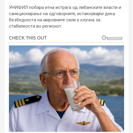
УНИФИЛ побара итна истрага од либанските власти и
санкционирање на одговорните, истакнувајќи дека
безбедноста на мировните сили е клучна за
стабилноста во регионот.