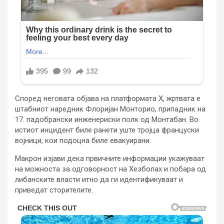
Според неговата објава на платформата X, жртвата е
штабниот наредник Флоријан Монторио, припадник на
17. падобрански инженериски полк од Монтабан. Во
истиот инцидент биле ранети уште тројца француски
војници, кои подоцна биле евакуирани.
Макрон изјави дека првичните информации укажуваат
на можноста за одговорност на Хезболах и побара од
либанските власти итно да ги идентификуваат и
приведат сторителите.