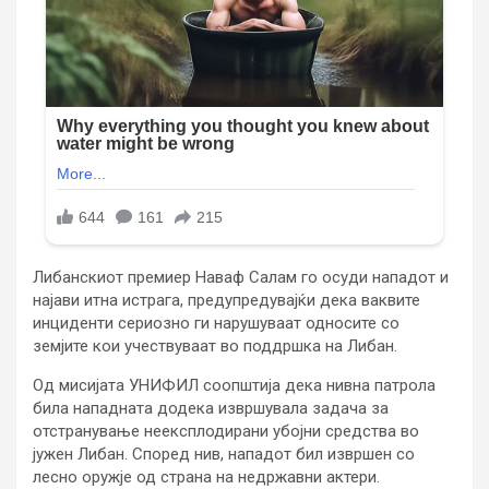
Либанскиот премиер
Наваф Салам
го осуди нападот и
најави итна истрага, предупредувајќи дека ваквите
инциденти сериозно ги нарушуваат односите со
земјите кои учествуваат во поддршка на Либан.
Од мисијата
УНИФИЛ
соопштија дека нивна патрола
била нападната додека извршувала задача за
отстранување неексплодирани убојни средства во
јужен Либан. Според нив, нападот бил извршен со
лесно оружје од страна на недржавни актери.