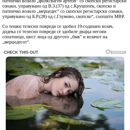
патничко возило „фолксваген артеон“ со скопски регистарски
ознаки, управувано од В.З.(37) од с.Крушопек, скопско и
патничко возило „мерцедес“ со скопски регистарски ознаки,
управувано од Б.Р.(28) од с.Глумово, скопско“, соопшти МВР.
Со тешки телесни повреди се здобил 19-годишен возач,
додека со телесни повреди се здобиле двајца негови
сопатници, шест лица од другото „бмв“ и возачот на
„мерцедесот“.