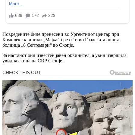
Повредените биле пренесени во Ургентниот центар при
Комплекс клиники „Мајка Тереза“ и во Градската општа
болница „8 Септември“ во Скопје.
За настанот бил известен јавен обвинител, а увид извршила
увидна екипа на СВР Скопје.