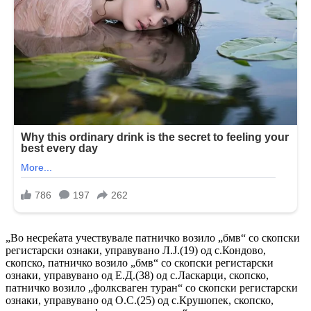
„Во несреќата учествувале патничко возило „бмв“ со скопски
регистарски ознаки, управувано Л.Ј.(19) од с.Кондово,
скопско, патничко возило „бмв“ со скопски регистарски
ознаки, управувано од Е.Д.(38) од с.Ласкарци, скопско,
патничко возило „фолксваген туран“ со скопски регистарски
ознаки, управувано од О.С.(25) од с.Крушопек, скопско,