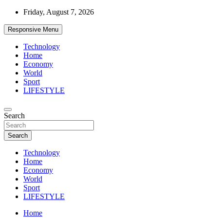
Skip
Friday, August 7, 2026
to
content
Responsive Menu
Technology
Home
Economy
World
Sport
LIFESTYLE
News
Search
d7-news.com
Search
Technology
Home
Economy
World
Sport
LIFESTYLE
Home