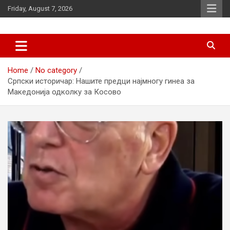
Skip
Friday, August 7, 2026
to
content
News
d7-news.com
Home
No category
Српски историчар: Нашите предци најмногу гинеа за
Македонија одколку за Косово