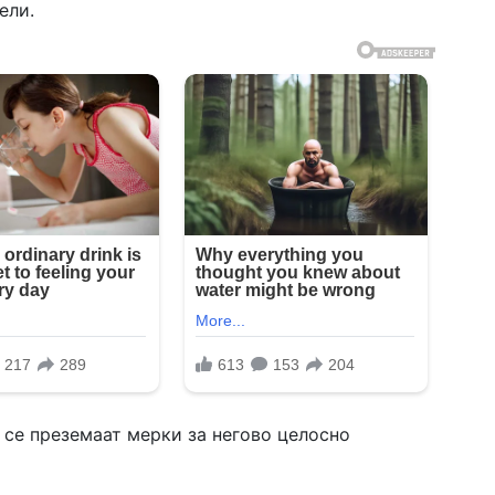
ели.
и се преземаат мерки за негово целосно