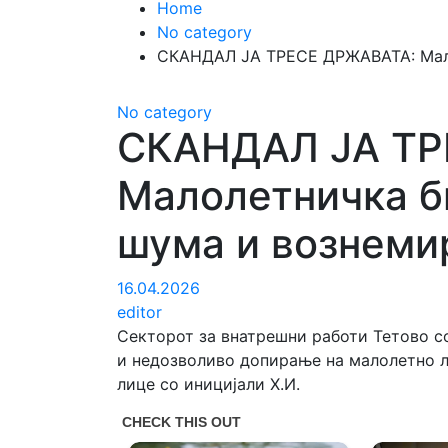
Home
No category
СКАНДАЛ ЈА ТРЕСЕ ДРЖАВАТА: Мало
No category
СКАНДАЛ ЈА ТР
Малолетничка б
шума и вознеми
16.04.2026
editor
Секторот за внатрешни работи Тетово с
и недозволиво допирање на малолетно ли
лице со иницијали Х.И.