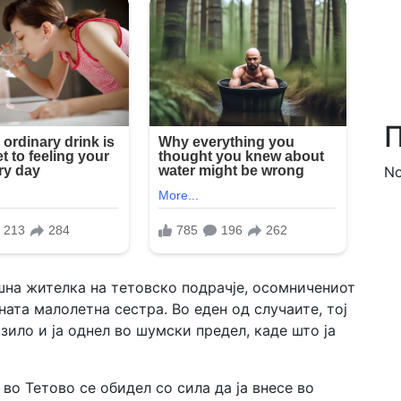
П
No
шна жителка на тетовско подрачје, осомничениот
ната малолетна сестра. Во еден од случаите, тој
озило и ја однел во шумски предел, каде што ја
 во Тетово се обидел со сила да ја внесе во