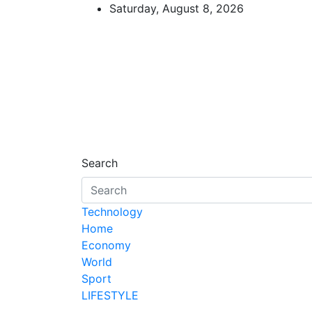
Skip
Saturday, August 8, 2026
to
content
d7-news.com
News
Search
Technology
Home
Economy
World
Sport
LIFESTYLE