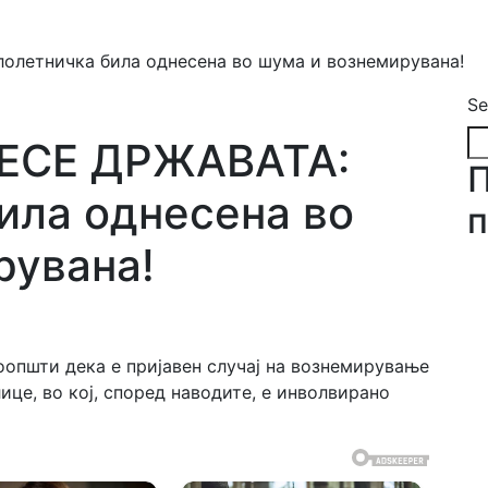
летничка била однесена во шума и вознемирувана!
Se
ЕСЕ ДРЖАВАТА:
ила однесена во
п
рувана!
оопшти дека е пријавен случај на вознемирување
це, во кој, според наводите, е инволвирано