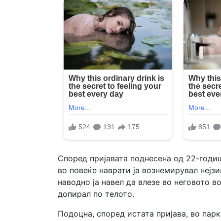
Според пријавата поднесена од 22-годи
во повеќе наврати ја вознемирувал нејзи
наводно ја навел да влезе во неговото в
допирал по телото.
Подоцна, според истата пријава, во парк